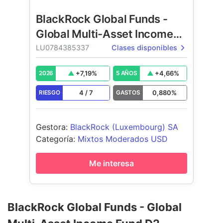
BlackRock Global Funds -
Global Multi-Asset Income
Fund
LU0784385337
Clases disponibles
+
7,19
%
+
4,66
%
2026
5 AÑOS
4
/
7
0,880
%
RIESGO
GASTOS
Gestora
:
BlackRock (Luxembourg) SA
Categoría
:
Mixtos Moderados USD
Me interesa
BlackRock Global Funds - Global