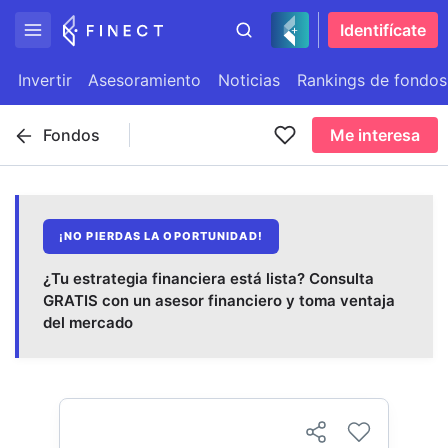
Identifícate
Invertir
Asesoramiento
Noticias
Rankings de fondos
Fondos
Me interesa
¡NO PIERDAS LA OPORTUNIDAD!
¿Tu estrategia financiera está lista? Consulta
GRATIS con un asesor financiero y toma ventaja
del mercado