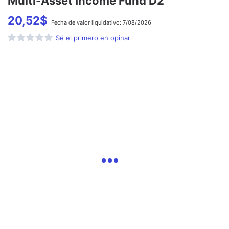
Multi-Asset Income Fund D2
20,52
$
Fecha de
valor liquidativo:
7/08/2026
Sé el primero en opinar