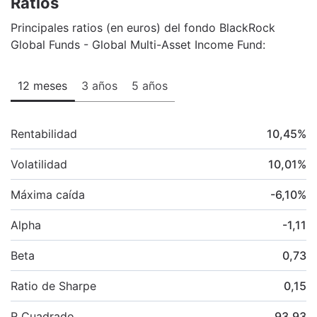
Ratios
Principales ratios (en euros) del fondo BlackRock
Global Funds - Global Multi-Asset Income Fund:
12 meses
3 años
5 años
Rentabilidad
10,45
%
Volatilidad
10,01
%
Máxima caída
-6,10
%
Alpha
-1,11
Beta
0,73
Ratio de Sharpe
0,15
R Cuadrado
93,93