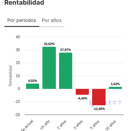
Rentabilidad
Por periodos
Por años
40
32,62%
32,62%
30
27,97%
27,97%
20
Rentabilidad
10
4,02%
4,02%
1,62%
1,62%
0
-4,44%
-4,44%
-10
-12,45%
-12,45%
-20
Un año
5 años
Año actual
3 años
2 años
10 años