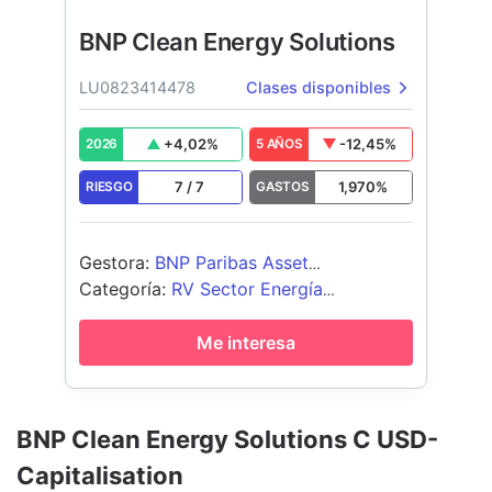
BNP Clean Energy Solutions
LU0823414478
Clases disponibles
+
4,02
%
-12,45
%
2026
5 AÑOS
7
/
7
1,970
%
RIESGO
GASTOS
Gestora
:
BNP Paribas Asset
Management Luxembourg
Categoría
:
RV Sector Energía
Alternativa
Me interesa
BNP Clean Energy Solutions C USD-
Capitalisation