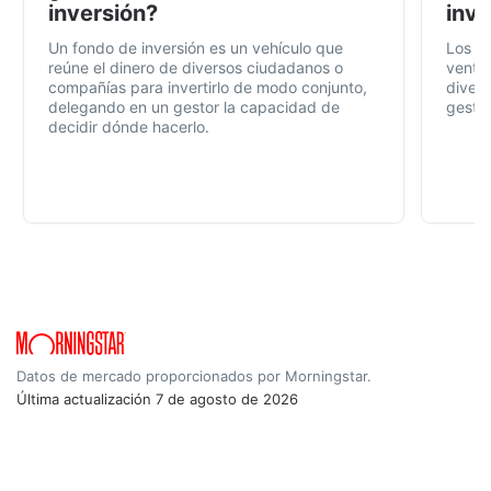
inversión?
inve
Un fondo de inversión es un vehículo que
Los f
reúne el dinero de diversos ciudadanos o
ventaj
compañías para invertirlo de modo conjunto,
divers
delegando en un gestor la capacidad de
gestió
decidir dónde hacerlo.
Datos de mercado proporcionados por Morningstar.
Última actualización
7 de agosto de 2026