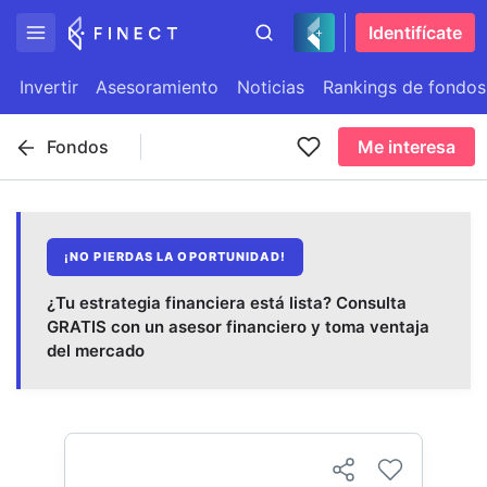
Identifícate
Invertir
Asesoramiento
Noticias
Rankings de fondos
Fondos
Me interesa
¡NO PIERDAS LA OPORTUNIDAD!
¿Tu estrategia financiera está lista? Consulta
GRATIS con un asesor financiero y toma ventaja
del mercado