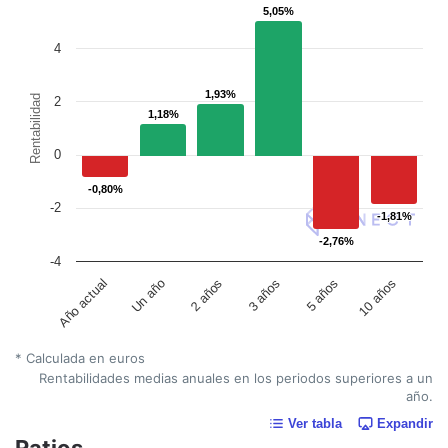
5,05%
5,05%
4
1,93%
1,93%
Rentabilidad
2
1,18%
1,18%
0
-0,80%
-0,80%
-2
-1,81%
-1,81%
-2,76%
-2,76%
-4
Un año
5 años
2 años
10 años
Año actual
3 años
* Calculada en euros
Rentabilidades medias anuales en los periodos superiores a un
año.
Ver tabla
Expandir
Ratios