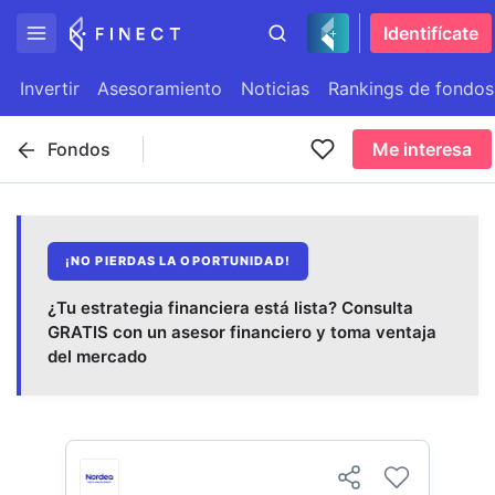
Identifícate
Invertir
Asesoramiento
Noticias
Rankings de fondos
Fondos
Me interesa
¡NO PIERDAS LA OPORTUNIDAD!
¿Tu estrategia financiera está lista? Consulta
GRATIS con un asesor financiero y toma ventaja
del mercado