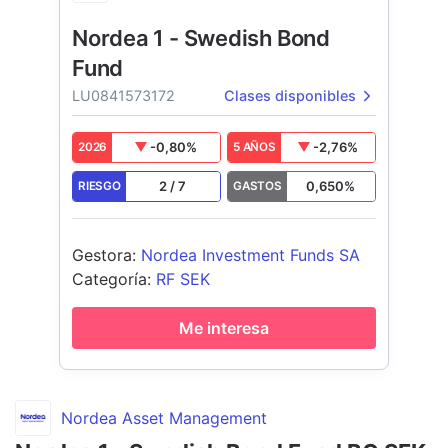
Nordea 1 - Swedish Bond
Fund
LU0841573172
Clases disponibles
-0,80
%
-2,76
%
2026
5 AÑOS
2
/
7
0,650
%
RIESGO
GASTOS
Gestora
:
Nordea Investment Funds SA
Categoría
:
RF SEK
Me interesa
Nordea Asset Management