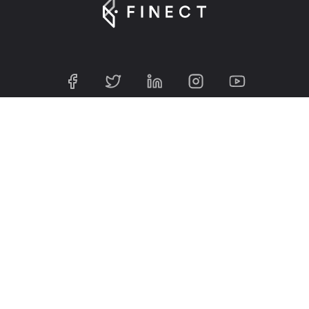
Suscríbete a nuestra Newsletter
Introduce tu e-mail para registrarte en Finect.
Sobre nosotros
Finect en 2025
Contacta