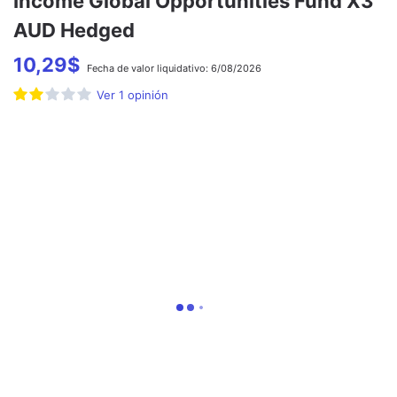
Income Global Opportunities Fund X3
AUD Hedged
10,29
$
Fecha de
valor liquidativo:
6/08/2026
Ver
1
opinión