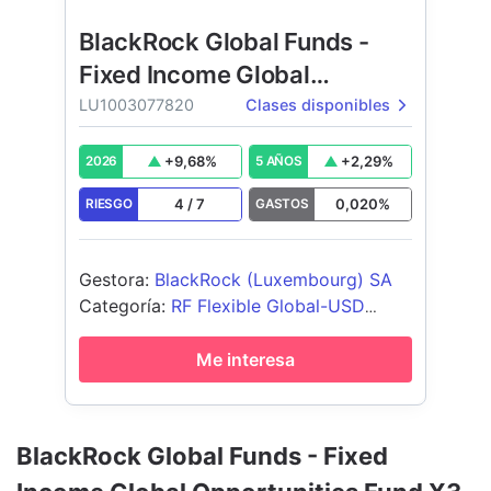
BlackRock Global Funds -
Fixed Income Global
Opportunities Fund
LU1003077820
Clases disponibles
+
9,68
%
+
2,29
%
2026
5 AÑOS
4
/
7
0,020
%
RIESGO
GASTOS
Gestora
:
BlackRock (Luxembourg) SA
Categoría
:
RF Flexible Global-USD
Cubierto
Me interesa
BlackRock Global Funds - Fixed