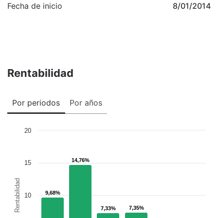
Fecha de inicio
8/01/2014
Rentabilidad
Por periodos
Por años
20
14,76%
14,76%
15
Rentabilidad
9,68%
9,68%
10
7,35%
7,35%
7,33%
7,33%