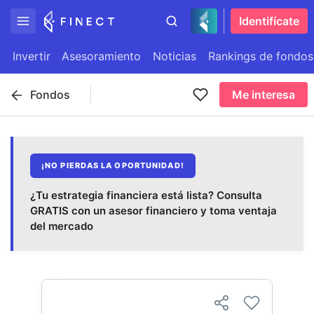
Identifícate
Invertir
Asesoramiento
Noticias
Rankings de fondos
Fondos
Me interesa
¡NO PIERDAS LA OPORTUNIDAD!
¿Tu estrategia financiera está lista? Consulta
GRATIS con un asesor financiero y toma ventaja
del mercado