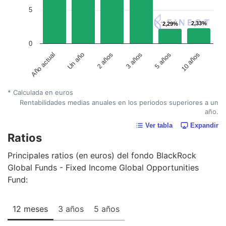
5
2,33%
2,33%
2,29%
2,29%
0
Un año
5 años
2 años
10 años
Año actual
3 años
* Calculada en euros
Rentabilidades medias anuales en los periodos superiores a un
año.
Ver tabla
Expandir
Ratios
Principales ratios (en euros) del fondo BlackRock
Global Funds - Fixed Income Global Opportunities
Fund:
12 meses
3 años
5 años