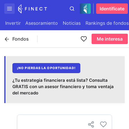
Identifícate
Invertir
Asesoramiento
Noticias
Rankings de fondos
Fondos
Me interesa
¡NO PIERDAS LA OPORTUNIDAD!
¿Tu estrategia financiera está lista? Consulta
GRATIS con un asesor financiero y toma ventaja
del mercado