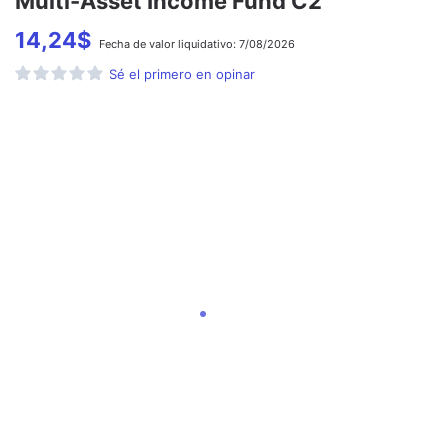
Multi-Asset Income Fund C2
14,24
$
Fecha de
valor liquidativo:
7/08/2026
Sé el primero en opinar