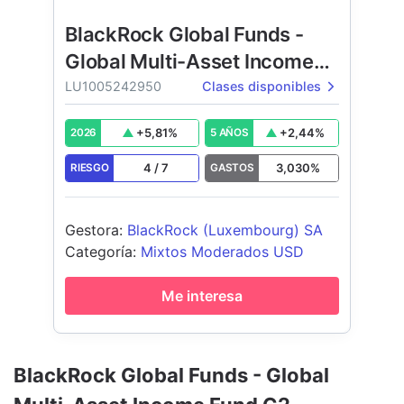
BlackRock Global Funds -
Global Multi-Asset Income
Fund
LU1005242950
Clases disponibles
+
5,81
%
+
2,44
%
2026
5 AÑOS
4
/
7
3,030
%
RIESGO
GASTOS
Gestora
:
BlackRock (Luxembourg) SA
Categoría
:
Mixtos Moderados USD
Me interesa
BlackRock Global Funds - Global