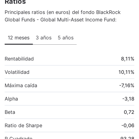
Ratios
Principales ratios (en euros) del fondo BlackRock
Global Funds - Global Multi-Asset Income Fund:
12 meses
3 años
5 años
Rentabilidad
8,11
%
Volatilidad
10,11
%
Máxima caída
-7,16
%
Alpha
-3,18
Beta
0,72
Ratio de Sharpe
-0,06
R Cuadrado
93,28