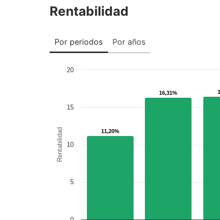
Rentabilidad
Por periodos
Por años
20
16,31%
16,31%
15
Rentabilidad
11,20%
11,20%
10
5
0