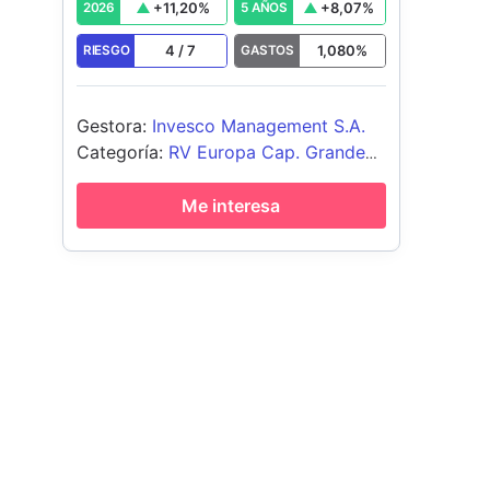
+
11,20
%
+
8,07
%
2026
5 AÑOS
Fund
4
/
7
1,080
%
RIESGO
GASTOS
Gestora
:
Invesco Management S.A.
Categoría
:
RV Europa Cap. Grande
Blend
Me interesa