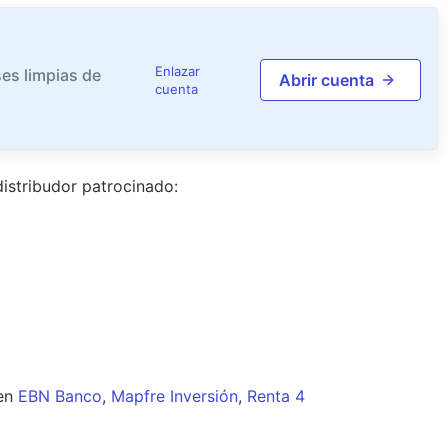
Enlazar
es limpias de
Abrir cuenta
cuenta
istribudor
patrocinado
:
en
EBN Banco
,
Mapfre Inversión
,
Renta 4