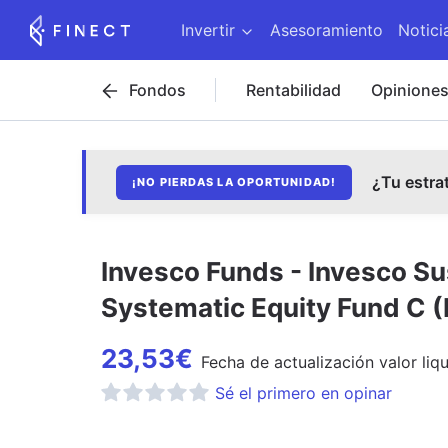
Invertir
Asesoramiento
Notici
Fondos
Rentabilidad
Opinione
¿Tu estra
¡NO PIERDAS LA OPORTUNIDAD!
Invesco Funds - Invesco S
Systematic Equity Fund C 
23,53
€
Fecha de
actualización
valor liq
Sé el primero en opinar