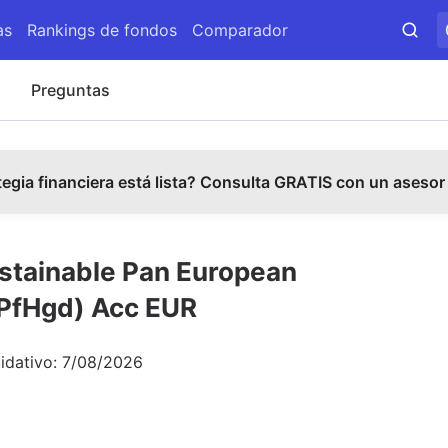
as
Rankings de fondos
Comparador
s
Preguntas
tegia financiera está lista? Consulta GRATIS con un asesor
ustainable Pan European
(PfHgd) Acc EUR
uidativo:
7/08/2026