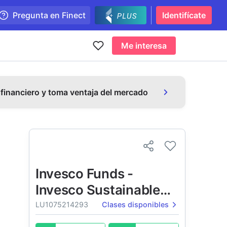
Pregunta en Finect
Identifícate
Me interesa
 financiero y toma ventaja del mercado
Invesco Funds -
Invesco Sustainable
Pan European
LU1075214293
Clases disponibles
Systematic Equity