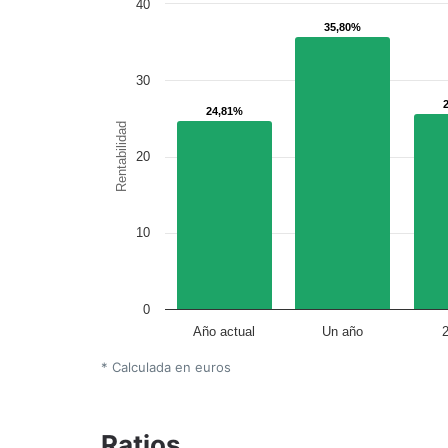
40
35,80%
35,80%
30
24,81%
24,81%
Rentabilidad
20
10
0
Año actual
Un año
* Calculada en euros
Ratios