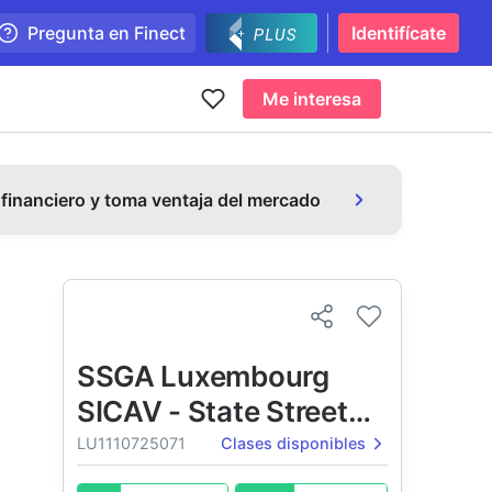
Pregunta en Finect
Identifícate
Me interesa
 financiero y toma ventaja del mercado
SSGA Luxembourg
SICAV - State Street
Multi-Factor Global
LU1110725071
Clases disponibles
Equity Fund