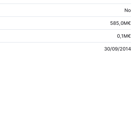
No
585,0
M
€
0,1
M
€
30/09/2014