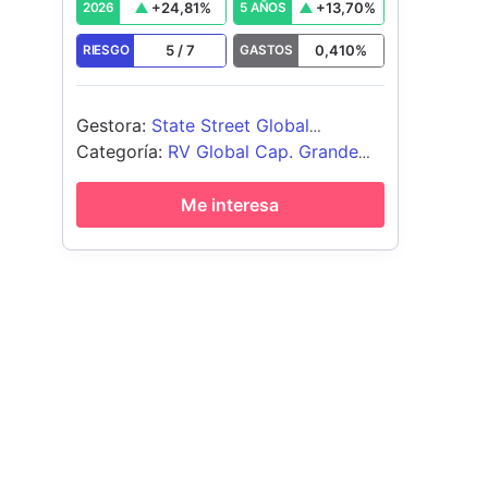
+
24,81
%
+
13,70
%
2026
5 AÑOS
5
/
7
0,410
%
RIESGO
GASTOS
Gestora
:
State Street Global
Advisors Europe Limited
Categoría
:
RV Global Cap. Grande
Blend
Me interesa