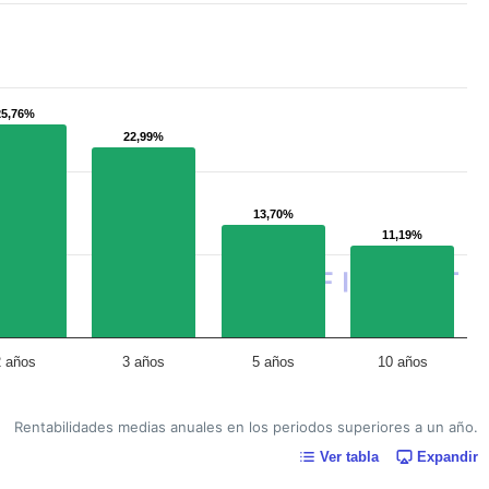
25,76%
25,76%
22,99%
22,99%
13,70%
13,70%
11,19%
11,19%
2 años
3 años
5 años
10 años
Rentabilidades medias anuales en los periodos superiores a un año.
Ver tabla
Expandir