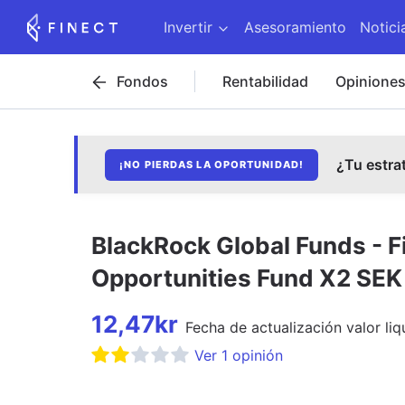
Invertir
Asesoramiento
Notici
Fondos
Rentabilidad
Opinione
¿Tu estra
¡NO PIERDAS LA OPORTUNIDAD!
BlackRock Global Funds - F
Opportunities Fund X2 SE
12,47
kr
Fecha de
actualización
valor liq
Ver
1
opinión