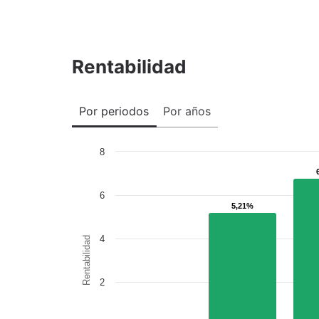
Rentabilidad
Por periodos
Por años
8
6
5,21%
5,21%
4
Rentabilidad
2