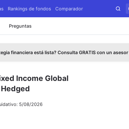
as
Rankings de fondos
Comparador
s
Preguntas
tegia financiera está lista? Consulta GRATIS con un asesor
ixed Income Global
K Hedged
uidativo:
5/08/2026