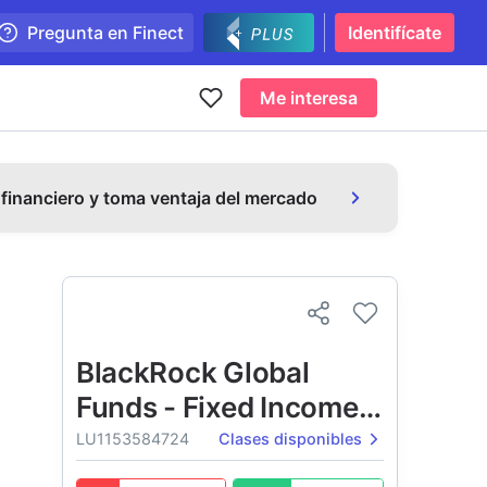
Pregunta en Finect
Identifícate
Me interesa
 financiero y toma ventaja del mercado
BlackRock Global
Funds - Fixed Income
Global Opportunities
LU1153584724
Clases disponibles
Fund