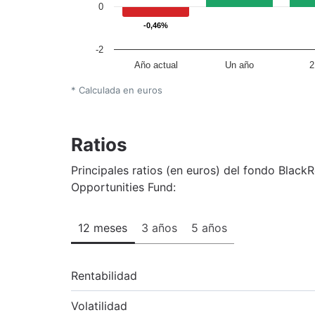
0
-0,46%
-0,46%
-2
Año actual
Un año
2
* Calculada en euros
Ratios
Principales ratios (en euros) del fondo Blac
Opportunities Fund:
12 meses
3 años
5 años
Rentabilidad
Volatilidad