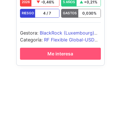
-0,46
%
+
0,21
%
2026
5 AÑOS
4
/
7
0,030
%
RIESGO
GASTOS
Gestora
:
BlackRock (Luxembourg)
SA
Categoría
:
RF Flexible Global-USD
Cubierto
Me interesa