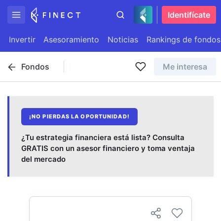
Identifícate
Invertir
Asesoramiento
Noticias
Rankings de fondos
Fondos
Me interesa
¡NO PIERDAS LA OPORTUNIDAD!
¿Tu estrategia financiera está lista? Consulta
GRATIS con un asesor financiero y toma ventaja
del mercado