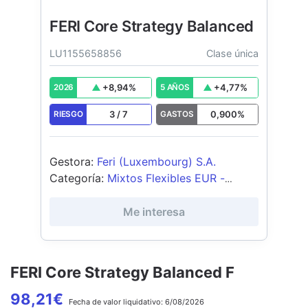
FERI Core Strategy Balanced
LU1155658856
Clase única
+
8,94
%
+
4,77
%
2026
5 AÑOS
3
/
7
0,900
%
RIESGO
GASTOS
Gestora
:
Feri (Luxembourg) S.A.
Categoría
:
Mixtos Flexibles EUR -
Global
Me interesa
FERI Core Strategy Balanced F
98,21
€
Fecha de
valor liquidativo:
6/08/2026