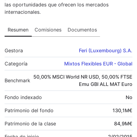
las oportunidades que ofrecen los mercados
internacionales.
Resumen
Comisiones
Documentos
Gestora
Feri (Luxembourg) S.A.
Categoría
Mixtos Flexibles EUR - Global
50,00
%
MSCI World NR USD
,
50,00
%
FTSE
Benchmark
Emu GBI ALL MAT Euro
Fondo indexado
No
Patrimonio del fondo
130,1
M
€
Patrimonio de la clase
84,9
M
€
Fecha de inicio
2/02/2015