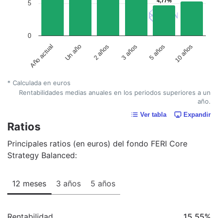
4,77%
4,77%
5
0
Un año
5 años
2 años
10 años
Año actual
3 años
* Calculada en euros
Rentabilidades medias anuales en los periodos superiores a un
año.
Ver tabla
Expandir
Ratios
Principales ratios (en euros) del fondo FERI Core
Strategy Balanced:
12 meses
3 años
5 años
Rentabilidad
15,55
%