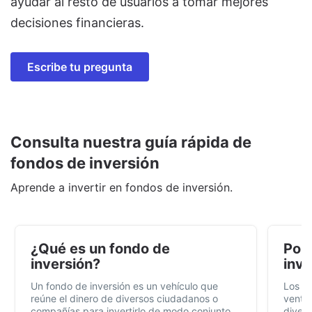
ayudar al resto de usuarios a tomar mejores
decisiones financieras.
Escribe tu pregunta
Consulta nuestra guía rápida de
fondos de inversión
Aprende a invertir en fondos de inversión.
¿Qué es un fondo de
Por 
inversión?
inve
Un fondo de inversión es un vehículo que
Los f
reúne el dinero de diversos ciudadanos o
ventaj
compañías para invertirlo de modo conjunto,
divers