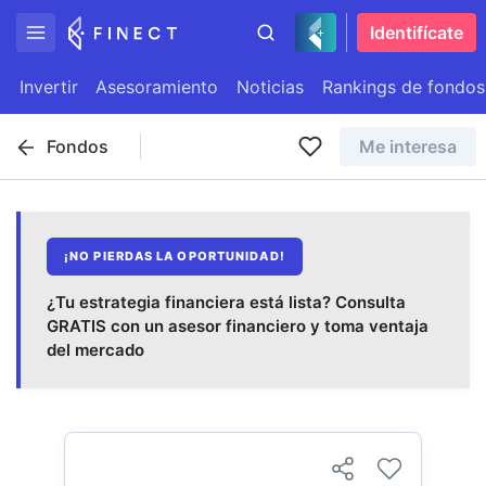
Identifícate
Invertir
Asesoramiento
Noticias
Rankings de fondos
Fondos
Me interesa
¡NO PIERDAS LA OPORTUNIDAD!
¿Tu estrategia financiera está lista? Consulta
GRATIS con un asesor financiero y toma ventaja
del mercado