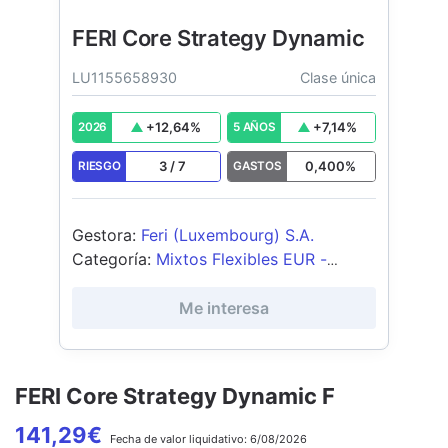
FERI Core Strategy Dynamic
LU1155658930
Clase única
+
12,64
%
+
7,14
%
2026
5 AÑOS
3
/
7
0,400
%
RIESGO
GASTOS
Gestora
:
Feri (Luxembourg) S.A.
Categoría
:
Mixtos Flexibles EUR -
Global
Me interesa
FERI Core Strategy Dynamic F
141,29
€
Fecha de
valor liquidativo:
6/08/2026