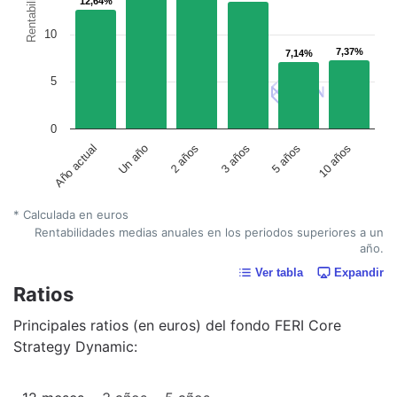
Rentabilidad
12,64%
12,64%
10
7,37%
7,37%
7,14%
7,14%
5
0
Un año
5 años
2 años
10 años
Año actual
3 años
* Calculada en euros
Rentabilidades medias anuales en los periodos superiores a un
año.
Ver tabla
Expandir
Ratios
Principales ratios (en euros) del fondo FERI Core
Strategy Dynamic: