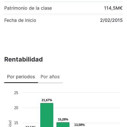
Patrimonio de la clase
114,5
M
€
Fecha de inicio
2/02/2015
Rentabilidad
Por periodos
Por años
25
21,67%
21,67%
20
15,28%
15,28%
15
13,58%
13,58%