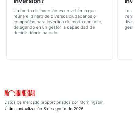
inversión?
inve
Un fondo de inversión es un vehículo que
Los f
reúne el dinero de diversos ciudadanos o
ventaj
compañías para invertirlo de modo conjunto,
divers
delegando en un gestor la capacidad de
gestió
decidir dónde hacerlo.
Datos de mercado proporcionados por Morningstar.
Última actualización
6 de agosto de 2026