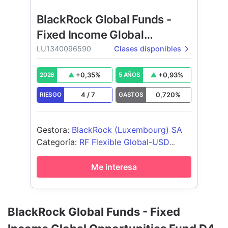
BlackRock Global Funds -
Fixed Income Global
Opportunities Fund
LU1340096590
Clases disponibles
+
0,35
%
+
0,93
%
2026
5 AÑOS
4
/
7
0,720
%
RIESGO
GASTOS
Gestora
:
BlackRock (Luxembourg) SA
Categoría
:
RF Flexible Global-USD
Cubierto
Me interesa
BlackRock Global Funds - Fixed