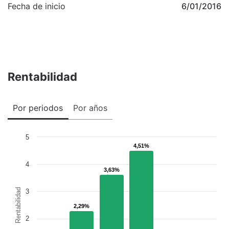
Fecha de inicio
6/01/2016
Rentabilidad
Por periodos
Por años
5
4,51%
4,51%
4
3,63%
3,63%
Rentabilidad
3
2,29%
2,29%
2