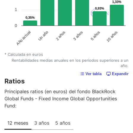
1,33%
1,33%
0,93%
0,93%
1
0,35%
0,35%
0
Año actual
Un año
2 años
3 años
5 años
10 años
* Calculada en euros
Rentabilidades medias anuales en los periodos superiores a un
año.
Ver tabla
Expandir
Ratios
Principales ratios (en euros) del fondo BlackRock
Global Funds - Fixed Income Global Opportunities
Fund:
12 meses
3 años
5 años