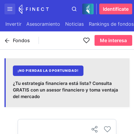
Identifícate
Invertir
Asesoramiento
Noticias
Rankings de fondos
Fondos
Me interesa
¡NO PIERDAS LA OPORTUNIDAD!
¿Tu estrategia financiera está lista? Consulta
GRATIS con un asesor financiero y toma ventaja
del mercado