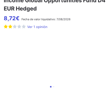
Income Global Opportunities Fund D4
EUR Hedged
8,72
€
Fecha de
valor liquidativo:
7/08/2026
Ver
1
opinión