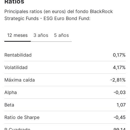
Ratios
Principales ratios (en euros) del fondo BlackRock
Strategic Funds - ESG Euro Bond Fund:
12 meses
3 años
5 años
Rentabilidad
0,17
%
Volatilidad
4,17
%
Máxima caída
-2,81
%
Alpha
-0,03
Beta
1,07
Ratio de Sharpe
-0,45
R Cuadrado
99,14