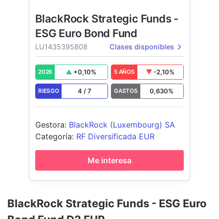
BlackRock Strategic Funds -
ESG Euro Bond Fund
LU1435395808
Clases disponibles
+
0,10
%
-2,10
%
2026
5 AÑOS
4
/
7
0,630
%
RIESGO
GASTOS
Gestora
:
BlackRock (Luxembourg) SA
Categoría
:
RF Diversificada EUR
Me interesa
BlackRock Strategic Funds - ESG Euro