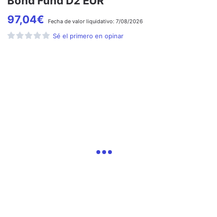
Bond Fund D2 EUR
97,04
€
Fecha de
valor liquidativo:
7/08/2026
Sé el primero en opinar