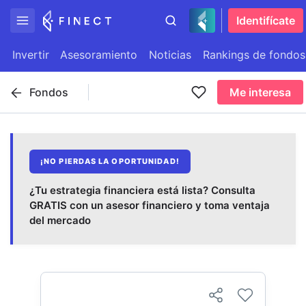
Identifícate
Invertir
Asesoramiento
Noticias
Rankings de fondos
Fondos
Me interesa
¡NO PIERDAS LA OPORTUNIDAD!
¿Tu estrategia financiera está lista? Consulta
GRATIS con un asesor financiero y toma ventaja
del mercado