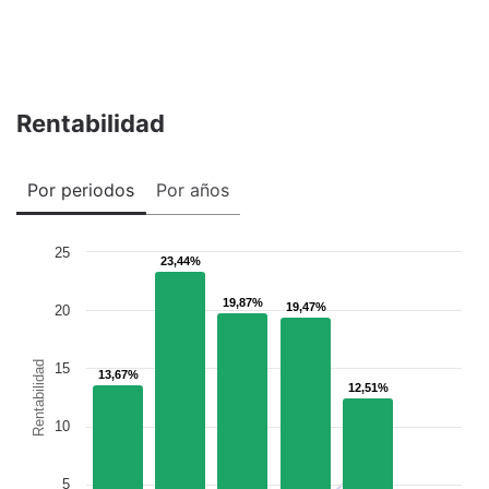
Rentabilidad
Por periodos
Por años
25
23,44%
23,44%
19,87%
19,87%
19,47%
19,47%
20
Rentabilidad
15
13,67%
13,67%
12,51%
12,51%
10
5