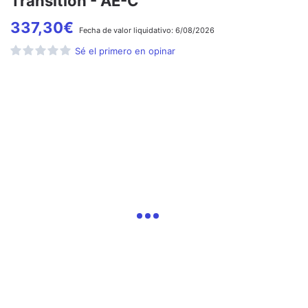
Transition - AE-C
337,30
€
Fecha de
valor liquidativo:
6/08/2026
Sé el primero en opinar