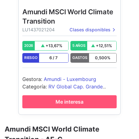
Amundi MSCI World Climate
Transition
LU1437021204
Clases disponibles
+
13,67
%
+
12,51
%
2026
5 AÑOS
6
/
7
0,500
%
RIESGO
GASTOS
Gestora
:
Amundi - Luxembourg
Categoría
:
RV Global Cap. Grande
Blend
Me interesa
Amundi MSCI World Climate