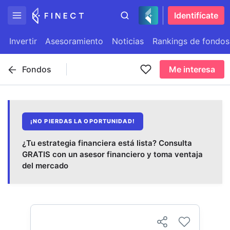
Identifícate
Invertir
Asesoramiento
Noticias
Rankings de fondos
Fondos
Me interesa
¡NO PIERDAS LA OPORTUNIDAD!
¿Tu estrategia financiera está lista? Consulta
GRATIS con un asesor financiero y toma ventaja
del mercado