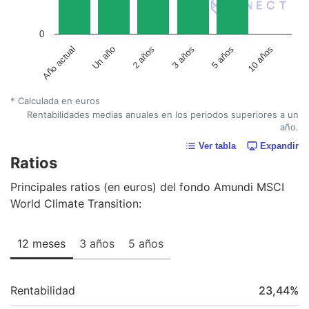
0
Un año
5 años
2 años
10 años
Año actual
3 años
* Calculada en euros
Rentabilidades medias anuales en los periodos superiores a un
año.
Ver tabla
Expandir
Ratios
Principales ratios (en euros) del fondo Amundi MSCI
World Climate Transition:
12 meses
3 años
5 años
Rentabilidad
23,44
%