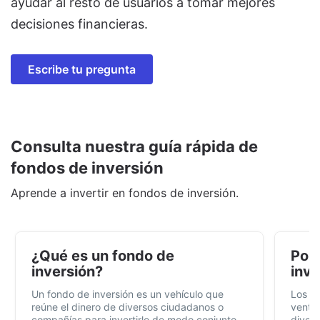
ayudar al resto de usuarios a tomar mejores
decisiones financieras.
Escribe tu pregunta
Consulta nuestra guía rápida de
fondos de inversión
Aprende a invertir en fondos de inversión.
¿Qué es un fondo de
Por 
inversión?
inve
Un fondo de inversión es un vehículo que
Los f
reúne el dinero de diversos ciudadanos o
ventaj
compañías para invertirlo de modo conjunto,
divers