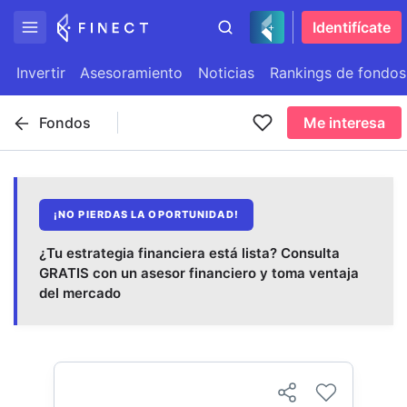
Identifícate
Invertir
Asesoramiento
Noticias
Rankings de fondos
Fondos
Me interesa
¡NO PIERDAS LA OPORTUNIDAD!
¿Tu estrategia financiera está lista? Consulta
GRATIS con un asesor financiero y toma ventaja
del mercado