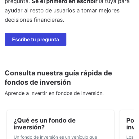
pregunta.
Sé el primero en escribir
la tuya para
ayudar al resto de usuarios a tomar mejores
decisiones financieras.
Escribe tu pregunta
Consulta nuestra guía rápida de
fondos de inversión
Aprende a invertir en fondos de inversión.
¿Qué es un fondo de
Por 
inversión?
inve
Un fondo de inversión es un vehículo que
Los f