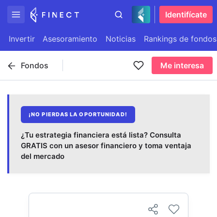
Identifícate
Invertir
Asesoramiento
Noticias
Rankings de fondos
Fondos
Me interesa
¡NO PIERDAS LA OPORTUNIDAD!
¿Tu estrategia financiera está lista? Consulta
GRATIS con un asesor financiero y toma ventaja
del mercado