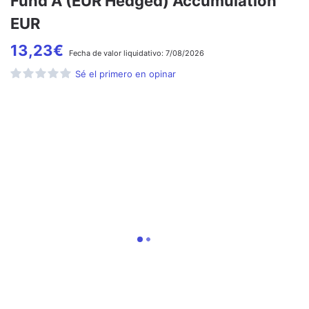
Fund A (EUR Hedged) Accumulation
EUR
13,23
€
Fecha de
valor liquidativo:
7/08/2026
Sé el primero en opinar