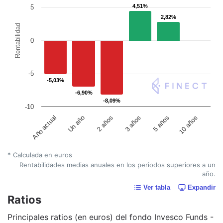
4,51%
4,51%
5
2,82%
2,82%
Rentabilidad
0
-5
-5,03%
-5,03%
-6,90%
-6,90%
-8,09%
-8,09%
-10
Un año
5 años
Año actual
3 años
2 años
10 años
* Calculada en euros
Rentabilidades medias anuales en los periodos superiores a un
año.
Ver tabla
Expandir
Ratios
Principales ratios (en euros) del fondo Invesco Funds -