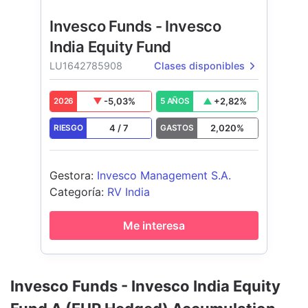
Invesco Funds - Invesco
India Equity Fund
LU1642785908
Clases disponibles
-5,03
%
+
2,82
%
2026
5 AÑOS
4
/
7
2,020
%
RIESGO
GASTOS
Gestora
:
Invesco Management S.A.
Categoría
:
RV India
Me interesa
Invesco Funds - Invesco India Equity