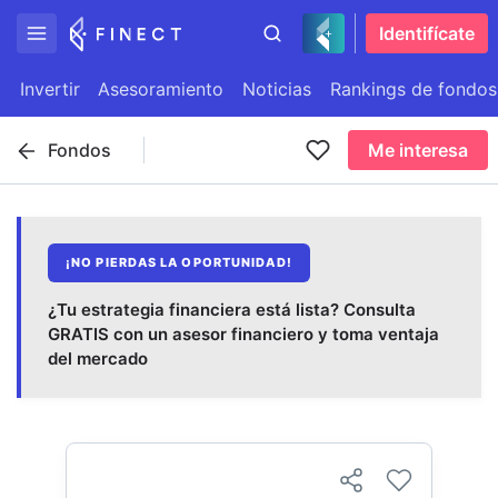
Identifícate
Invertir
Asesoramiento
Noticias
Rankings de fondos
Fondos
Me interesa
¡NO PIERDAS LA OPORTUNIDAD!
¿Tu estrategia financiera está lista? Consulta
GRATIS con un asesor financiero y toma ventaja
del mercado