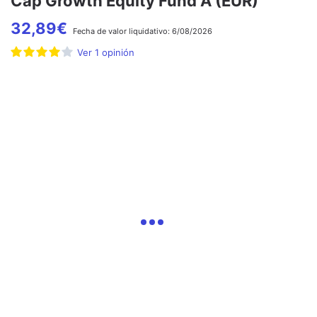
Cap Growth Equity Fund A (EUR)
32,89
€
Fecha de
valor liquidativo:
6/08/2026
Ver
1
opinión