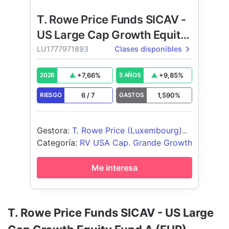
T. Rowe Price Funds SICAV -
US Large Cap Growth Equity
Fund
LU1777971893
Clases disponibles
+
7,66
%
+
9,85
%
2026
5 AÑOS
6
/
7
1,590
%
RIESGO
GASTOS
Gestora
:
T. Rowe Price (Luxembourg)
Management S.à r.l.
Categoría
:
RV USA Cap. Grande Growth
Me interesa
T. Rowe Price Funds SICAV - US Large