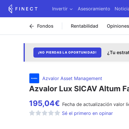
Invertir
Asesoramiento
Notici
Fondos
Rentabilidad
Opinione
¿Tu estra
¡NO PIERDAS LA OPORTUNIDAD!
Azvalor Asset Management
Azvalor Lux SICAV Altum Fa
195,04
€
Fecha de
actualización
valor l
Sé el primero en opinar