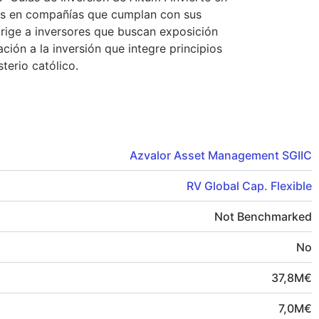
des en compañías que cumplan con sus
dirige a inversores que buscan exposición
ión a la inversión que integre principios
terio católico.
Azvalor Asset Management SGIIC
RV Global Cap. Flexible
Not Benchmarked
No
37,8
M
€
7,0
M
€