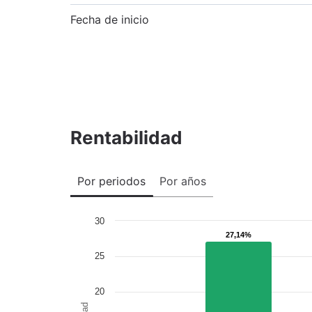
Fecha de inicio
Rentabilidad
Por periodos
Por años
30
27,14%
27,14%
25
20