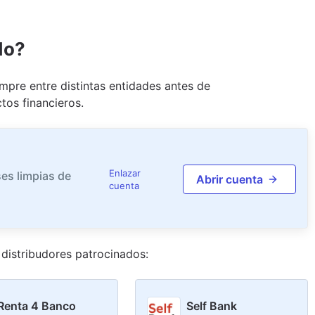
do?
pre entre distintas entidades antes de
tos financieros.
Enlazar
es limpias de
Abrir cuenta
cuenta
distribudor
es
patrocinado
s
:
Renta 4 Banco
Self Bank