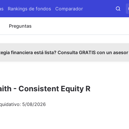
as
Rankings de fondos
Comparador
s
Preguntas
tegia financiera está lista? Consulta GRATIS con un asesor
ith - Consistent Equity R
iquidativo:
5/08/2026