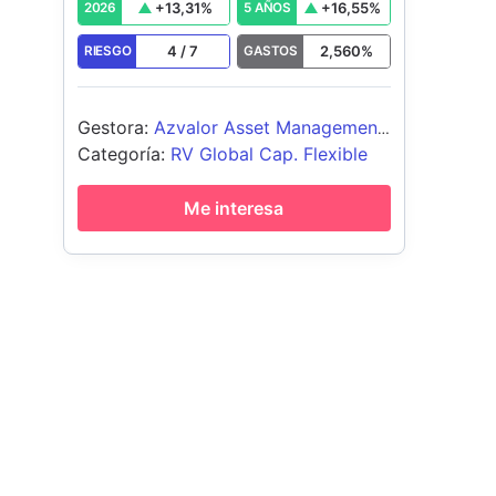
+
13,31
%
+
16,55
%
2026
5 AÑOS
4
/
7
2,560
%
RIESGO
GASTOS
Gestora
:
Azvalor Asset Management
SGIIC
Categoría
:
RV Global Cap. Flexible
Me interesa