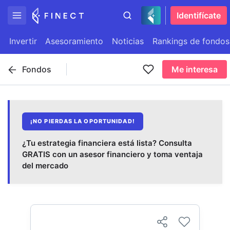
Identifícate
Invertir
Asesoramiento
Noticias
Rankings de fondos
Fondos
Me interesa
¡NO PIERDAS LA OPORTUNIDAD!
¿Tu estrategia financiera está lista? Consulta
GRATIS con un asesor financiero y toma ventaja
del mercado