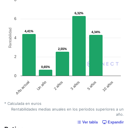
6,32%
6,32%
6
Rentabilidad
4,41%
4,41%
4,34%
4,34%
4
2,55%
2,55%
2
0,65%
0,65%
0
Año actual
Un año
2 años
3 años
5 años
10 años
* Calculada en euros
Rentabilidades medias anuales en los periodos superiores a un
año.
Ver tabla
Expandir