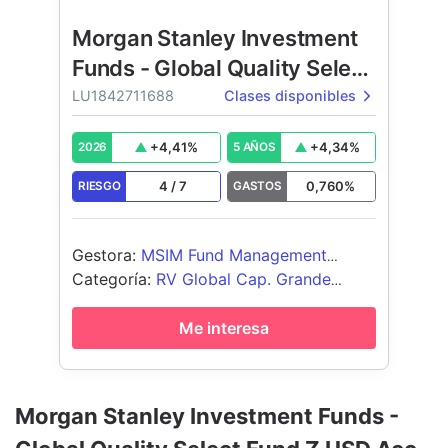
Morgan Stanley Investment
Funds - Global Quality Select
Fund
LU1842711688
Clases disponibles
+
4,41
%
+
4,34
%
2026
5 AÑOS
4
/
7
0,760
%
RIESGO
GASTOS
Gestora
:
MSIM Fund Management
(Ireland) Limited
Categoría
:
RV Global Cap. Grande
Blend
Me interesa
Morgan Stanley Investment Funds -