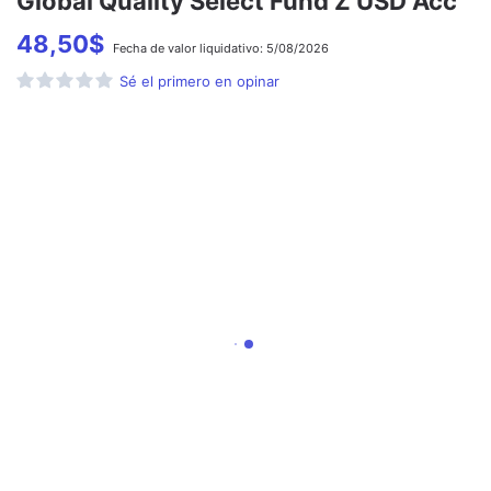
Global Quality Select Fund Z USD Acc
48,50
$
Fecha de
valor liquidativo:
5/08/2026
Sé el primero en opinar