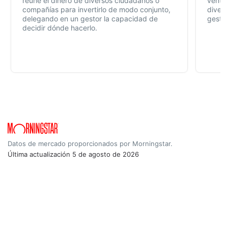
reúne el dinero de diversos ciudadanos o
ventaj
compañías para invertirlo de modo conjunto,
divers
delegando en un gestor la capacidad de
gestió
decidir dónde hacerlo.
Datos de mercado proporcionados por Morningstar.
Última actualización
5 de agosto de 2026