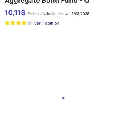
Aggregate Bond Fund - Q
10,11
$
Fecha de
valor liquidativo:
6/08/2026
Ver
1
opinión