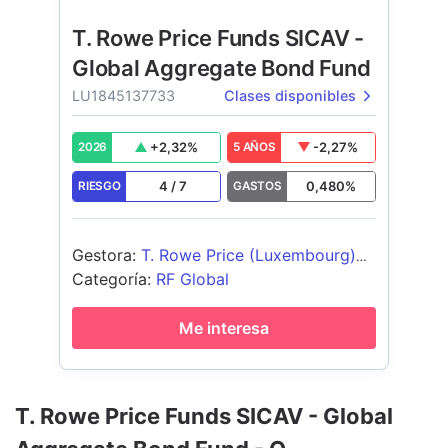
T. Rowe Price Funds SICAV -
Global Aggregate Bond Fund
LU1845137733
Clases disponibles
+
2,32
%
-2,27
%
2026
5 AÑOS
4
/
7
0,480
%
RIESGO
GASTOS
Gestora
:
T. Rowe Price (Luxembourg)
Management S.à r.l.
Categoría
:
RF Global
Me interesa
T. Rowe Price Funds SICAV - Global