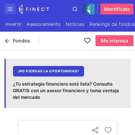
Identifícate
Invertir
Asesoramiento
Noticias
Rankings de fondos
Fondos
Me interesa
¡NO PIERDAS LA OPORTUNIDAD!
¿Tu estrategia financiera está lista? Consulta
GRATIS con un asesor financiero y toma ventaja
del mercado