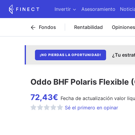
Invertir
Asesoramiento
Notici
Fondos
Rentabilidad
Opinione
¿Tu estra
¡NO PIERDAS LA OPORTUNIDAD!
Oddo BHF Polaris Flexible
72,43
€
Fecha de
actualización
valor liq
Sé el primero en opinar