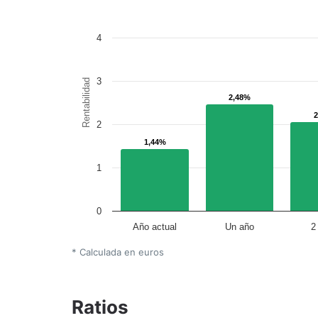
4
3
Rentabilidad
2,48%
2,48%
2
1,44%
1,44%
1
0
Año actual
Un año
2
* Calculada en euros
Ratios