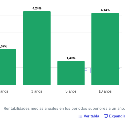
4,24%
4,24%
4,14%
4,14%
2,07%
2,07%
1,40%
1,40%
 años
3 años
5 años
10 años
Rentabilidades medias anuales en los periodos superiores a un año.
Ver tabla
Expandir