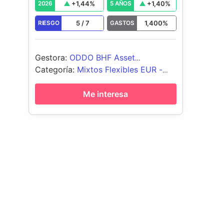
+
1,44
%
+
1,40
%
2026
5 AÑOS
5
/
7
1,400
%
RIESGO
GASTOS
Gestora
:
ODDO BHF Asset
Management Lux
Categoría
:
Mixtos Flexibles EUR -
Global
Me interesa