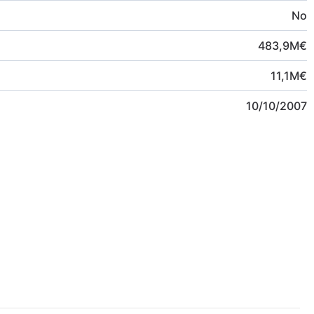
No
483,9
M
€
11,1
M
€
10/10/2007