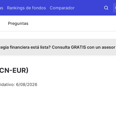
as
Rankings de fondos
Comparador
s
Preguntas
tegia financiera está lista? Consulta GRATIS con un asesor
 (CN-EUR)
uidativo:
6/08/2026