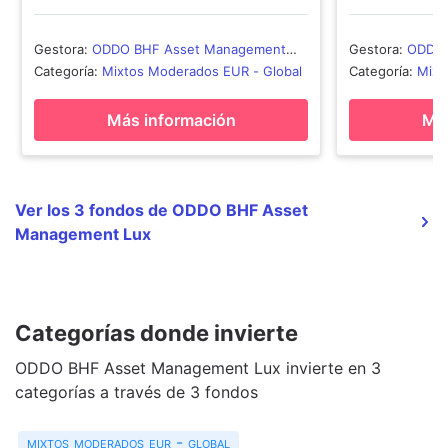
Gestora
:
ODDO BHF Asset Management
Gestora
:
ODDO 
Lux
Lux
Categoría
:
Mixtos Moderados EUR - Global
Categoría
:
Mixt
Más información
Más
Ver los 3 fondos de ODDO BHF Asset
Management Lux
Categorías donde invierte
ODDO BHF Asset Management Lux invierte en 3
categorías a través de 3 fondos
mixtos moderados eur - global