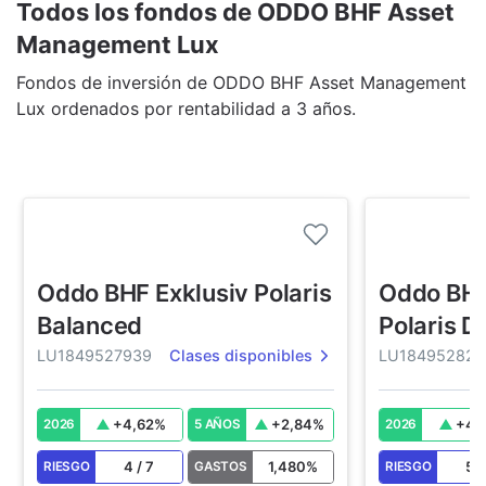
Todos los fondos de ODDO BHF Asset
Management Lux
Fondos de inversión de ODDO BHF Asset Management
Lux ordenados por rentabilidad a 3 años.
Oddo BHF Exklusiv Polaris
Oddo BHF
Balanced
Polaris 
LU1849527939
Clases disponibles
LU184952823
+
4,62
%
+
2,84
%
+
4,
2026
5 AÑOS
2026
4
/
7
1,480
%
5
RIESGO
GASTOS
RIESGO