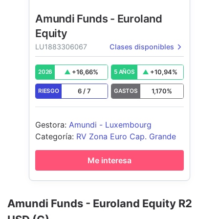
Amundi Funds - Euroland
Equity
LU1883306067
Clases disponibles
+
16,66
%
+
10,94
%
2026
5 AÑOS
6
/
7
1,170
%
RIESGO
GASTOS
Gestora
:
Amundi - Luxembourg
Categoría
:
RV Zona Euro Cap. Grande
Me interesa
Amundi Funds - Euroland Equity R2