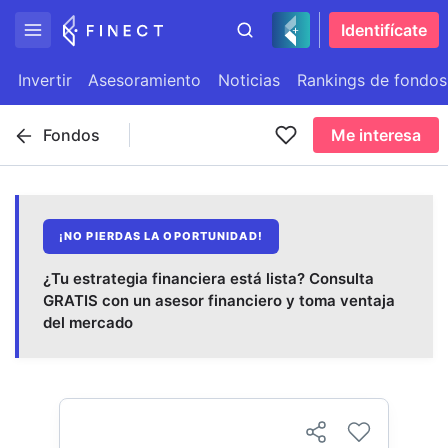
Identifícate
Invertir
Asesoramiento
Noticias
Rankings de fondos
Fondos
Me interesa
¡NO PIERDAS LA OPORTUNIDAD!
¿Tu estrategia financiera está lista? Consulta
GRATIS con un asesor financiero y toma ventaja
del mercado