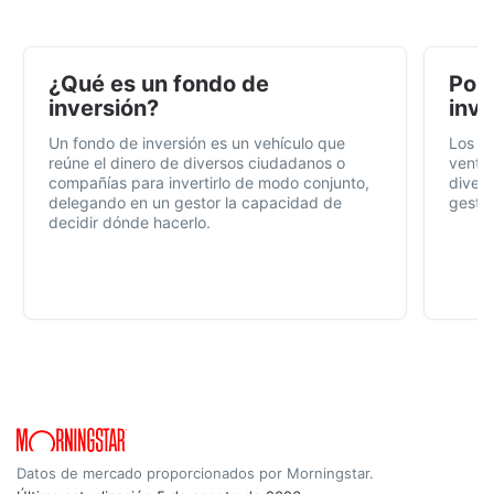
¿Qué es un fondo de
Por 
inversión?
inve
Un fondo de inversión es un vehículo que
Los f
reúne el dinero de diversos ciudadanos o
ventaj
compañías para invertirlo de modo conjunto,
divers
delegando en un gestor la capacidad de
gestió
decidir dónde hacerlo.
Datos de mercado proporcionados por Morningstar.