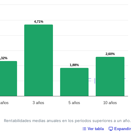
4,71%
4,71%
2,60%
2,60%
2,32%
2,32%
1,88%
1,88%
 años
3 años
5 años
10 años
Rentabilidades medias anuales en los periodos superiores a un año.
Ver tabla
Expandir