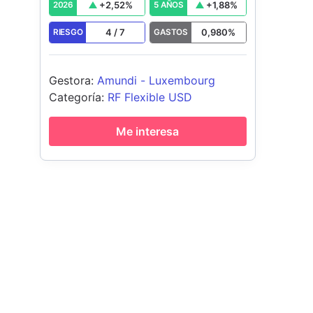
+
2,52
%
+
1,88
%
2026
5 AÑOS
4
/
7
0,980
%
RIESGO
GASTOS
Gestora
:
Amundi - Luxembourg
Categoría
:
RF Flexible USD
Me interesa