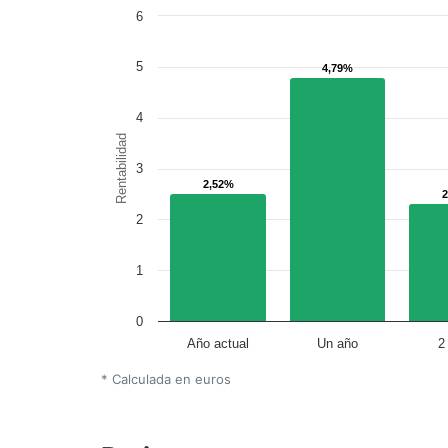
6
5
4,79%
4,79%
4
Rentabilidad
3
2,52%
2,52%
2
1
0
Año actual
Un año
2
* Calculada en euros