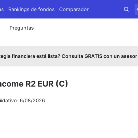
as
Rankings de fondos
Comparador
s
Preguntas
tegia financiera está lista? Consulta GRATIS con un asesor
Income R2 EUR (C)
uidativo:
6/08/2026