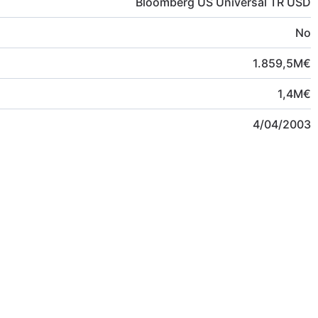
Bloomberg US Universal TR USD
No
1.859,5
M
€
1,4
M
€
4/04/2003