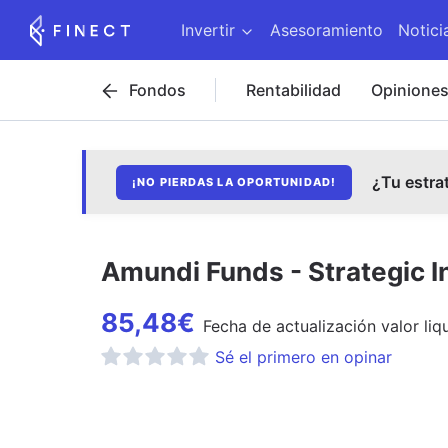
Invertir
Asesoramiento
Notici
Fondos
Rentabilidad
Opinione
¿Tu estra
¡NO PIERDAS LA OPORTUNIDAD!
Amundi Funds - Strategic 
85,48
€
Fecha de
actualización
valor liq
Sé el primero en opinar