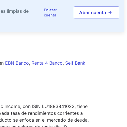
Enlazar
es limpias de
Abrir cuenta
cuenta
en
EBN Banco
,
Renta 4 Banco
,
Self Bank
gic Income, con ISIN LU1883841022, tiene
vada tasa de rendimientos corrientes a
roducto se enfoca en el mercado de deuda,
neto en valores de renta fija. Su