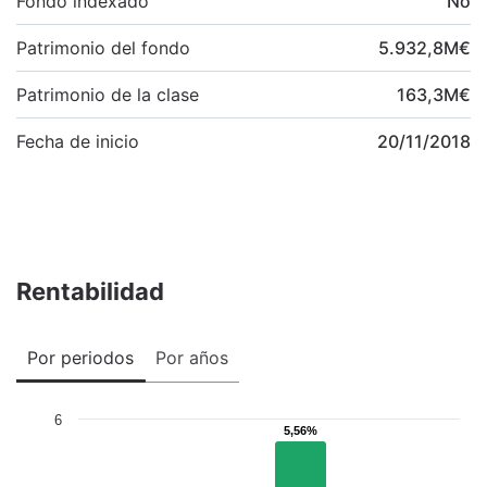
Fondo indexado
No
Patrimonio del fondo
5.932,8
M
€
Patrimonio de la clase
163,3
M
€
Fecha de inicio
20/11/2018
Rentabilidad
Por periodos
Por años
6
5,56%
5,56%