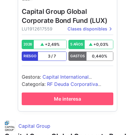
Capital Group Global
Corporate Bond Fund (LUX)
LU1912617559
Clases disponibles
+
2,49
%
+
0,03
%
2026
5 AÑOS
3
/
7
0,440
%
RIESGO
GASTOS
Gestora
:
Capital International
Management Company Sàrl
Categoría
:
RF Deuda Corporativa
Global - USD Cubierto
Me interesa
Capital Group