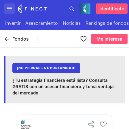
Identifícate
Invertir
Asesoramiento
Noticias
Rankings de fondos
Fondos
Me interesa
¡NO PIERDAS LA OPORTUNIDAD!
¿Tu estrategia financiera está lista? Consulta
GRATIS con un asesor financiero y toma ventaja
del mercado