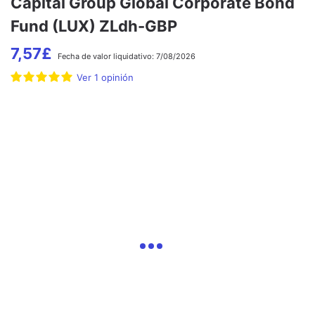
Capital Group Global Corporate Bond
Fund (LUX) ZLdh-GBP
7,57
£
Fecha de
valor liquidativo:
7/08/2026
Ver
1
opinión