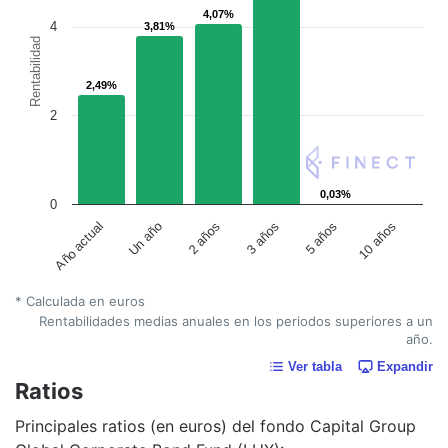
4,07%
4,07%
4
3,81%
3,81%
Rentabilidad
2,49%
2,49%
2
0,03%
0,03%
0
Año actual
Un año
2 años
3 años
5 años
10 años
* Calculada en euros
Rentabilidades medias anuales en los periodos superiores a un
año.
Ver tabla
Expandir
Ratios
Principales ratios (en euros) del fondo Capital Group