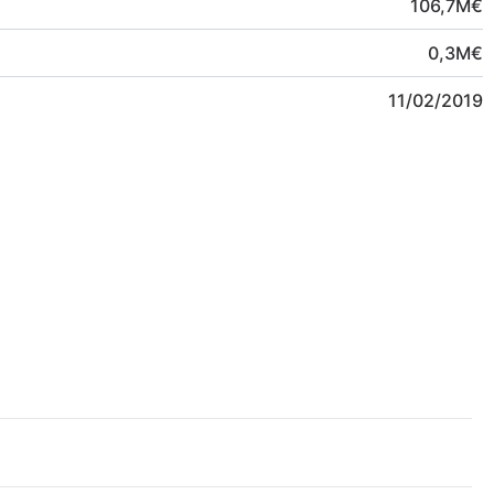
106,7
M
€
0,3
M
€
11/02/2019