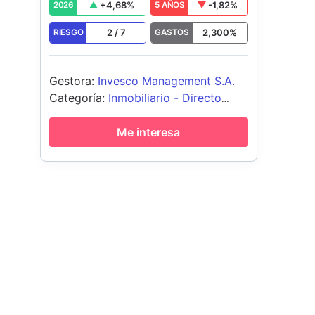
+
4,68
%
-1,82
%
2026
5 AÑOS
2
/
7
2,300
%
RIESGO
GASTOS
Gestora
:
Invesco Management S.A.
Categoría
:
Inmobiliario - Directo
Global
Me interesa