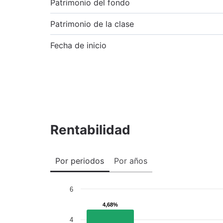
Patrimonio del fondo
Patrimonio de la clase
Fecha de inicio
Rentabilidad
Por periodos
Por años
6
4,68%
4,68%
4