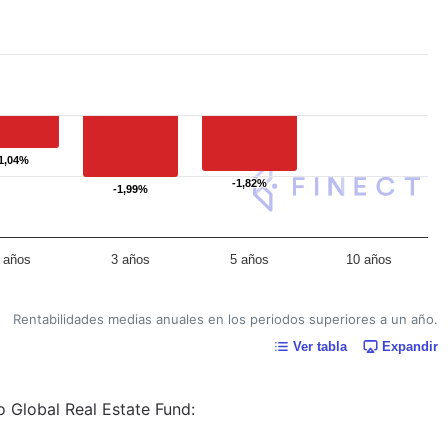
1,04%
1,04%
-1,82%
-1,82%
-1,99%
-1,99%
 años
3 años
5 años
10 años
Rentabilidades medias anuales en los periodos superiores a un año.
Ver tabla
Expandir
o Global Real Estate Fund: