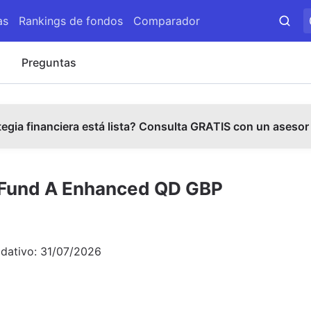
as
Rankings de fondos
Comparador
s
Preguntas
tegia financiera está lista? Consulta GRATIS con un asesor
e Fund A Enhanced QD GBP
idativo:
31/07/2026