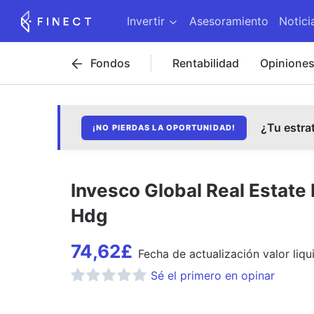
Invertir
Asesoramiento
Notici
Fondos
Rentabilidad
Opinione
¿Tu estra
¡NO PIERDAS LA OPORTUNIDAD!
Invesco Global Real Estat
Hdg
74,62
£
Fecha de
actualización
valor liqu
Sé el primero en opinar