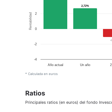
2,72%
2,72%
2
Rentabilidad
0
-
-
-2
-4
Año actual
Un año
2
* Calculada en euros
Ratios
Principales ratios (en euros) del fondo Invesc