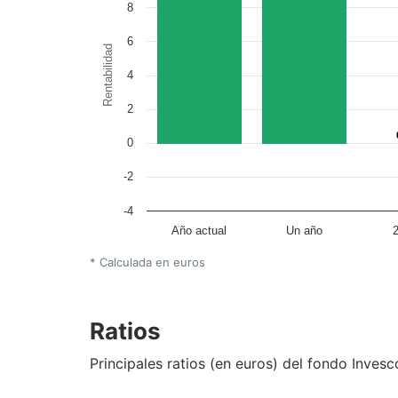
8
6
Rentabilidad
4
2
0
-2
-4
Año actual
Un año
* Calculada en euros
Ratios
Principales ratios (en euros) del fondo Invesc