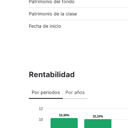
Patrimonio del fondo
Patrimonio de la clase
Fecha de inicio
Rentabilidad
Por periodos
Por años
12
10,30%
10,30%
10,10%
10,10%
10