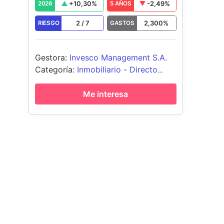
+
10,30
%
-2,49
%
2026
5 AÑOS
2
/
7
2,300
%
RIESGO
GASTOS
Gestora
:
Invesco Management S.A.
Categoría
:
Inmobiliario - Directo
Global
Me interesa