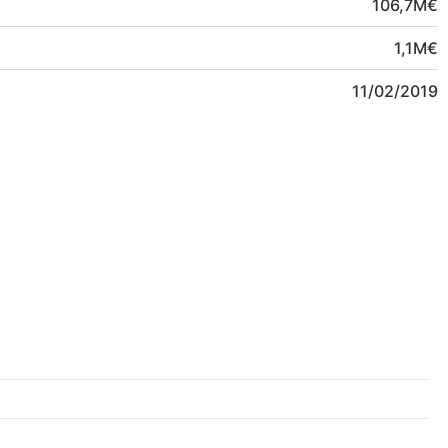
106,7
M
€
1,1
M
€
11/02/2019