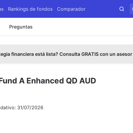
as
Rankings de fondos
Comparador
s
Preguntas
tegia financiera está lista? Consulta GRATIS con un asesor
e Fund A Enhanced QD AUD
idativo:
31/07/2026