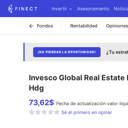
Invertir
Asesoramiento
Notici
Fondos
Rentabilidad
Opinione
¿Tu estra
¡NO PIERDAS LA OPORTUNIDAD!
Invesco Global Real Estat
Hdg
73,62
$
Fecha de
actualización
valor liqu
Sé el primero en opinar