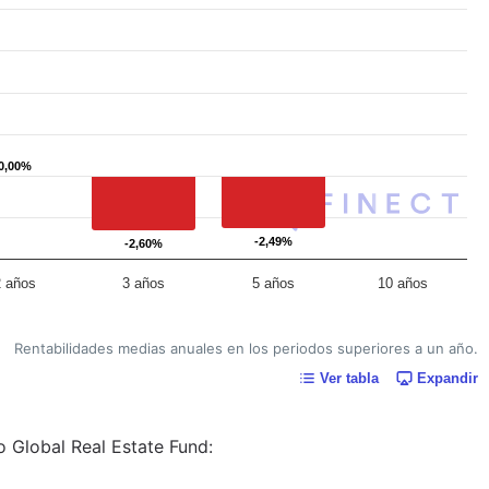
0,00%
0,00%
-2,49%
-2,49%
-2,60%
-2,60%
2 años
3 años
5 años
10 años
Rentabilidades medias anuales en los periodos superiores a un año.
Ver tabla
Expandir
o Global Real Estate Fund: