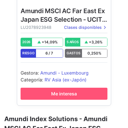
Amundi MSCI AC Far East Ex
Japan ESG Selection - UCITS
ETF
LU2078923948
Clases disponibles
+
14,09
%
+
3,26
%
2026
5 AÑOS
6
/
7
0,250
%
RIESGO
GASTOS
Gestora
:
Amundi - Luxembourg
Categoría
:
RV Asia (ex-Japón)
Me interesa
Amundi Index Solutions - Amundi