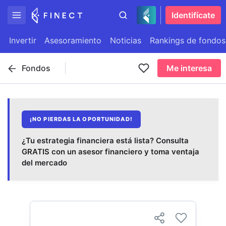
Identifícate
Invertir
Asesoramiento
Noticias
Rankings de fondos
Fondos
Me interesa
¡NO PIERDAS LA OPORTUNIDAD!
¿Tu estrategia financiera está lista? Consulta
GRATIS con un asesor financiero y toma ventaja
del mercado