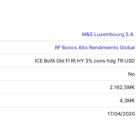
M&G Luxembourg S.A.
RF Bonos Alto Rendimiento Global
ICE BofA Gbl Fl Rt HY 3% cons hdg TR USD
No
2.162,5
M
€
4,3
M
€
17/04/2020