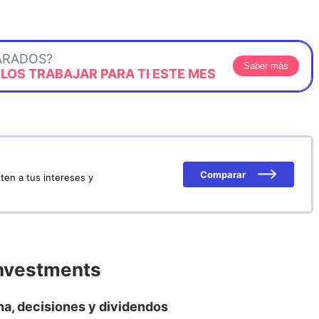
ARADOS?
Saber más
OS TRABAJAR PARA TI ESTE MES
Comparar
ten a tus intereses y
Investments
na, decisiones y dividendos