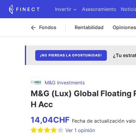
Invertir
Asesoramiento
Notici
Fondos
Rentabilidad
Opinione
¿Tu estra
¡NO PIERDAS LA OPORTUNIDAD!
M&G Investments
M&G (Lux) Global Floating 
H Acc
14,04
CHF
Fecha de
actualización
valo
Ver
1
opinión