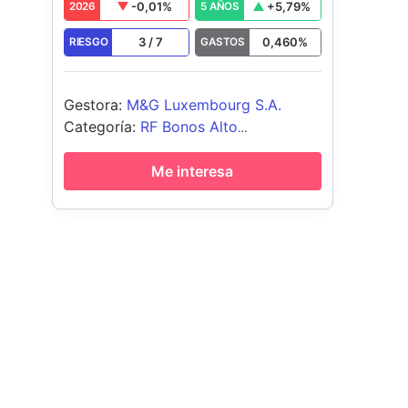
-0,01
%
+
5,79
%
2026
5 AÑOS
3
/
7
0,460
%
RIESGO
GASTOS
Gestora
:
M&G Luxembourg S.A.
Categoría
:
RF Bonos Alto
Rendimiento Global
Me interesa