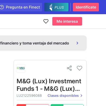
Pregunta en Finect
Identifícate
Me interesa
 financiero y toma ventaja del mercado
M&G (Lux) Investment
Funds 1 - M&G (Lux)
Global Floating Rate
LU2122596088
Clases disponibles
High Yield Fund