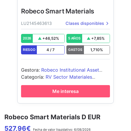
Robeco Smart Materials
LU2145463613
Clases disponibles
+
46,52
%
+
7,85
%
2026
5 AÑOS
4
/
7
1,710
%
RIESGO
GASTOS
Gestora
:
Robeco Institutional Asset
Management BV
Categoría
:
RV Sector Materiales
Industriales
Me interesa
Robeco Smart Materials D EUR
527,96
€
Fecha de
valor liquidativo:
6/08/2026