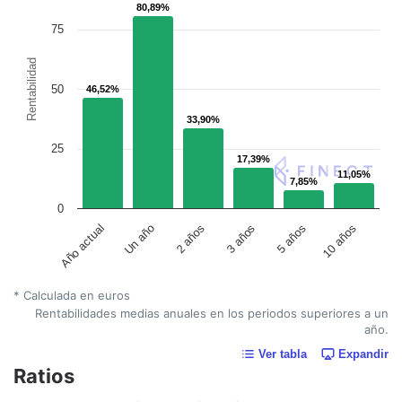
80,89%
80,89%
75
Rentabilidad
50
46,52%
46,52%
33,90%
33,90%
25
17,39%
17,39%
11,05%
11,05%
7,85%
7,85%
0
Un año
5 años
Año actual
3 años
2 años
10 años
* Calculada en euros
Rentabilidades medias anuales en los periodos superiores a un
año.
Ver tabla
Expandir
Ratios