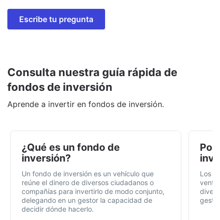
Escribe tu pregunta
Consulta nuestra guía rápida de
fondos de inversión
Aprende a invertir en fondos de inversión.
¿Qué es un fondo de
Por 
inversión?
inve
Un fondo de inversión es un vehículo que
Los f
reúne el dinero de diversos ciudadanos o
ventaj
compañías para invertirlo de modo conjunto,
divers
delegando en un gestor la capacidad de
gestió
decidir dónde hacerlo.