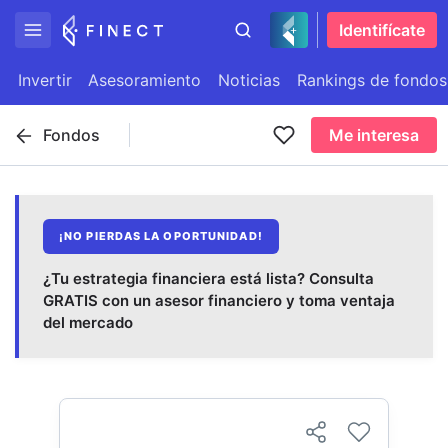
Identifícate
Invertir
Asesoramiento
Noticias
Rankings de fondos
Fondos
Me interesa
¡NO PIERDAS LA OPORTUNIDAD!
¿Tu estrategia financiera está lista? Consulta
GRATIS con un asesor financiero y toma ventaja
del mercado