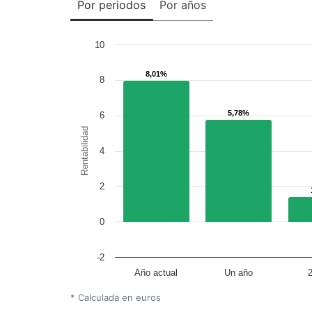
Por periodos
Por años
10
8,01%
8,01%
8
5,78%
5,78%
6
Rentabilidad
4
2
0
-2
Año actual
Un año
* Calculada en euros