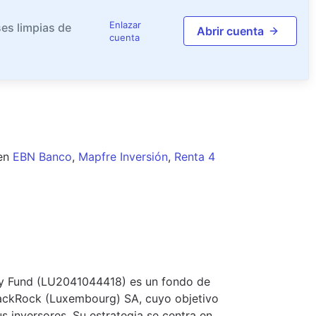
Enlazar
es limpias de
Abrir cuenta
cuenta
en
EBN Banco
,
Mapfre Inversión
,
Renta 4
my Fund (LU2041044418) es un fondo de
BlackRock (Luxembourg) SA, cuyo objetivo
us inversores. Su estrategia se centra en