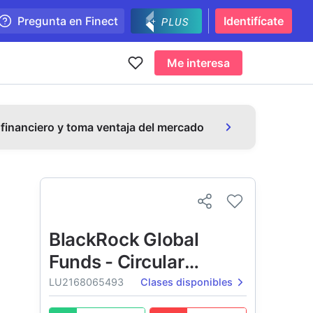
Pregunta en Finect
Identifícate
Me interesa
 financiero y toma ventaja del mercado
BlackRock Global
Funds - Circular
Economy Fund
LU2168065493
Clases disponibles