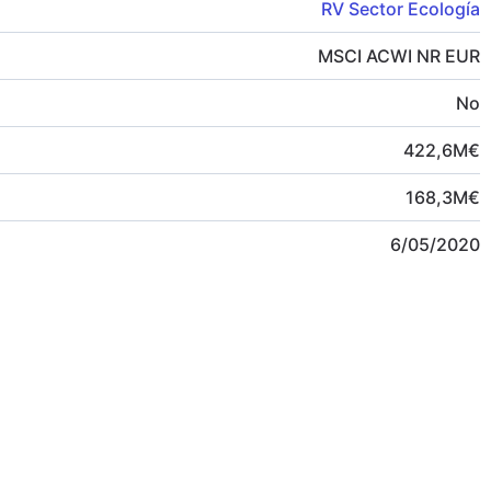
RV Sector Ecología
MSCI ACWI NR EUR
No
422,6
M
€
168,3
M
€
6/05/2020