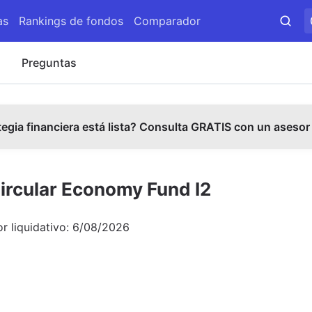
as
Rankings de fondos
Comparador
s
Preguntas
tegia financiera está lista? Consulta GRATIS con un asesor
ircular Economy Fund I2
or liquidativo:
6/08/2026