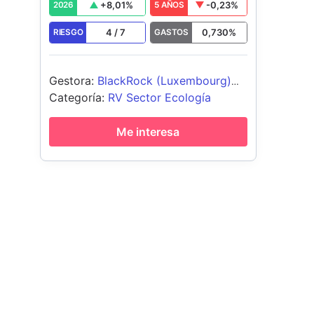
+
8,01
%
-0,23
%
2026
5 AÑOS
4
/
7
0,730
%
RIESGO
GASTOS
Gestora
:
BlackRock (Luxembourg)
SA
Categoría
:
RV Sector Ecología
Me interesa