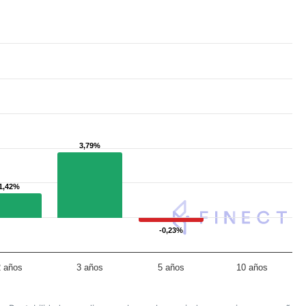
3,79%
3,79%
1,42%
1,42%
-0,23%
-0,23%
2 años
3 años
5 años
10 años