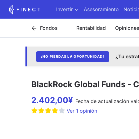
Invertir
Asesoramiento
Notici
Fondos
Rentabilidad
Opinione
¿Tu estra
¡NO PIERDAS LA OPORTUNIDAD!
BlackRock Global Funds - C
2.402,00
¥
Fecha de
actualización
val
Ver
1
opinión