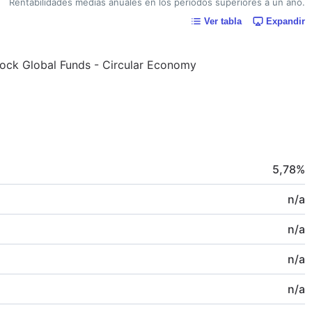
Rentabilidades medias anuales en los periodos superiores a un año.
Ver tabla
Expandir
kRock Global Funds - Circular Economy
5,78
%
n/a
n/a
n/a
n/a