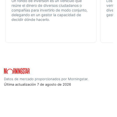
Un fondo de inversión es un vehículo que
Los f
reúne el dinero de diversos ciudadanos o
ventaj
compañías para invertirlo de modo conjunto,
divers
delegando en un gestor la capacidad de
gestió
decidir dónde hacerlo.
Datos de mercado proporcionados por Morningstar.
Última actualización
7 de agosto de 2026