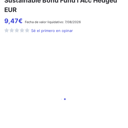
Sustainable Bond Fund I Acc Hedged
EUR
9,47
€
Fecha de
valor liquidativo:
7/08/2026
Sé el primero en opinar