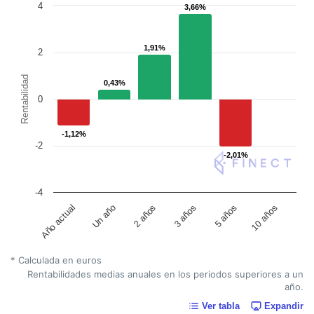
4
3,66%
3,66%
1,91%
1,91%
2
Rentabilidad
0,43%
0,43%
0
-1,12%
-1,12%
-2
-2,01%
-2,01%
-4
Un año
5 años
2 años
10 años
Año actual
3 años
* Calculada en euros
Rentabilidades medias anuales en los periodos superiores a un
año.
Ver tabla
Expandir