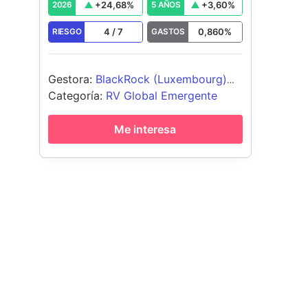
+
24,68
%
+
3,60
%
2026
5 AÑOS
4
/
7
0,860
%
RIESGO
GASTOS
Gestora
:
BlackRock (Luxembourg)
SA
Categoría
:
RV Global Emergente
Me interesa