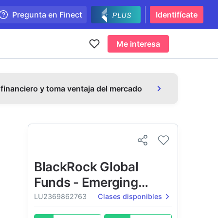
Pregunta en Finect
Identifícate
Me interesa
 financiero y toma ventaja del mercado
BlackRock Global
Funds - Emerging
Markets Fund
LU2369862763
Clases disponibles