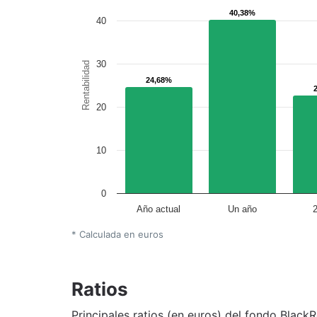
40,38%
40,38%
40
30
Rentabilidad
24,68%
24,68%
20
10
0
Año actual
Un año
* Calculada en euros
Ratios
Principales ratios (en euros) del fondo Blac