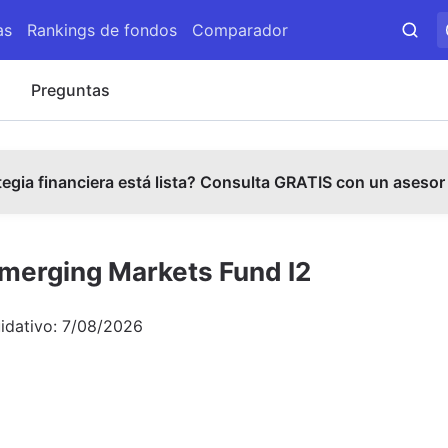
as
Rankings de fondos
Comparador
s
Preguntas
tegia financiera está lista? Consulta GRATIS con un asesor
Emerging Markets Fund I2
uidativo:
7/08/2026