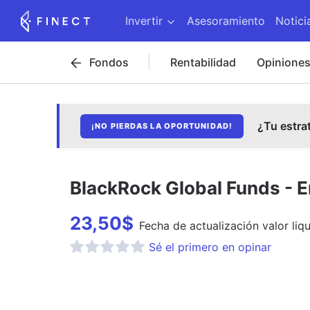
Invertir
Asesoramiento
Notici
Fondos
Rentabilidad
Opinione
¿Tu estra
¡NO PIERDAS LA OPORTUNIDAD!
BlackRock Global Funds - 
23,50
$
Fecha de
actualización
valor liq
Sé el primero en opinar