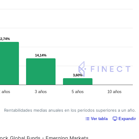
22,74%
22,74%
14,14%
14,14%
3,60%
3,60%
2 años
3 años
5 años
10 años
Rentabilidades medias anuales en los periodos superiores a un año.
Ver tabla
Expandir
kRock Global Funds - Emerging Markets