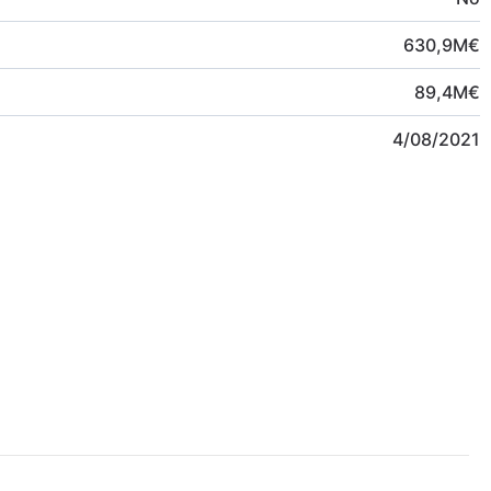
630,9
M
€
89,4
M
€
4/08/2021