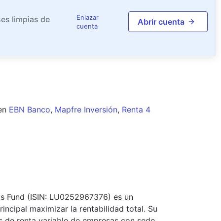
Enlazar
es limpias de
Abrir cuenta
cuenta
en
EBN Banco
,
Mapfre Inversión
,
Renta 4
ts Fund (ISIN: LU0252967376) es un
incipal maximizar la rentabilidad total. Su
es de renta variable de empresas con sede