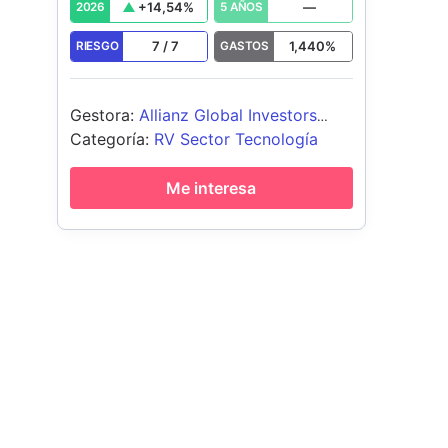
+
14,54
%
—
2026
5 AÑOS
7
/
7
1,440
%
RIESGO
GASTOS
Gestora
:
Allianz Global Investors
GmbH
Categoría
:
RV Sector Tecnología
Me interesa