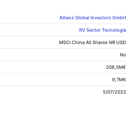
Allianz Global Investors GmbH
RV Sector Tecnología
MSCI China All Shares NR USD
No
208,5
M
€
9,7
M
€
5/07/2022