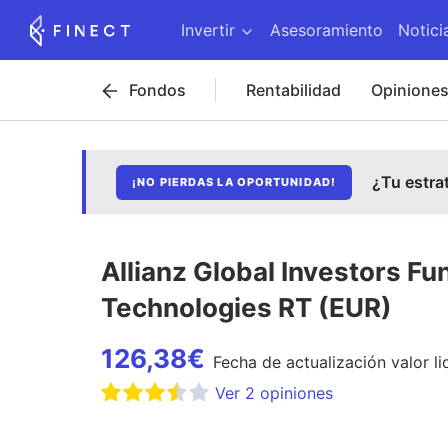
Invertir
Asesoramiento
Notici
Fondos
Rentabilidad
Opinione
¿Tu estra
¡NO PIERDAS LA OPORTUNIDAD!
Allianz Global Investors Fu
Technologies RT (EUR)
126,38
€
Fecha de
actualización
valor li
Ver
2
opiniones