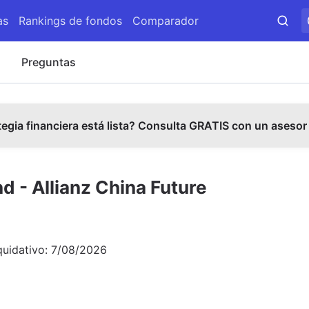
as
Rankings de fondos
Comparador
s
Preguntas
tegia financiera está lista? Consulta GRATIS con un asesor
nd - Allianz China Future
quidativo:
7/08/2026