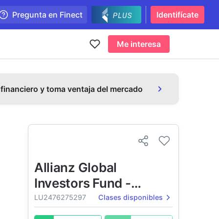
Pregunta en Finect
Identifícate
Me interesa
 financiero y toma ventaja del mercado
Allianz Global
Investors Fund -
Allianz China Future
LU2476275297
Clases disponibles
Technologies