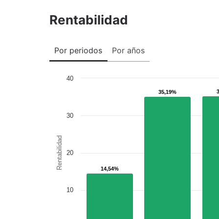
Rentabilidad
Por periodos
Por años
40
35,19%
35,19%
30
Rentabilidad
20
14,54%
14,54%
10