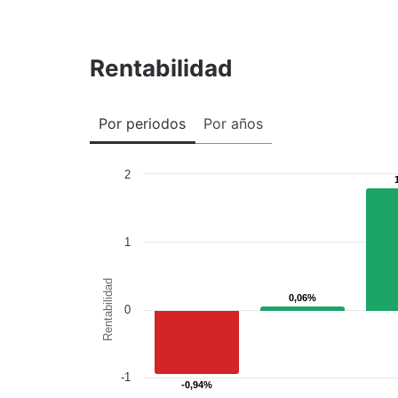
Rentabilidad
Por periodos
Por años
2
1
Rentabilidad
0,06%
0,06%
0
-1
-0,94%
-0,94%