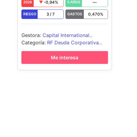
-0,94
%
—
2026
5 AÑOS
3
/
7
0,470
%
RIESGO
GASTOS
Gestora
:
Capital International
Management Company Sàrl
Categoría
:
RF Deuda Corporativa
Global - USD Cubierto
Me interesa