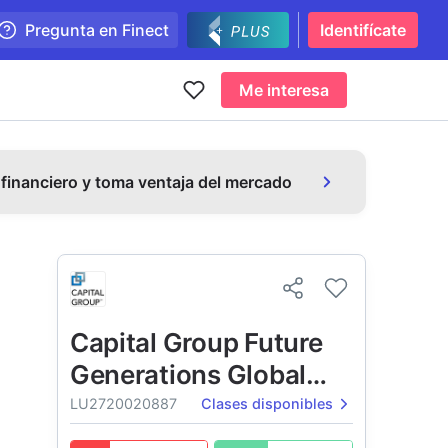
Pregunta en Finect
Identifícate
Me interesa
 financiero y toma ventaja del mercado
Capital Group Future
Generations Global
Corporate Bond Fund
LU2720020887
Clases disponibles
(LUX)