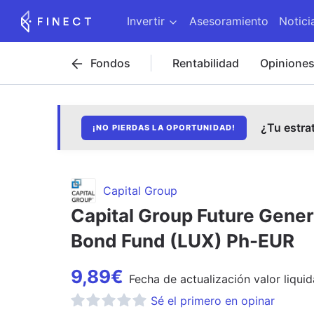
Invertir
Asesoramiento
Notici
Fondos
Rentabilidad
Opinione
¿Tu estra
¡NO PIERDAS LA OPORTUNIDAD!
Capital Group
Capital Group Future Gener
Bond Fund (LUX) Ph-EUR
9,89
€
Fecha de
actualización
valor liquid
Sé el primero en opinar