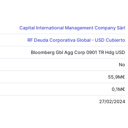
Capital International Management Company Sàrl
RF Deuda Corporativa Global - USD Cubierto
Bloomberg Gbl Agg Corp 0901 TR Hdg USD
No
55,9
M
€
0,1
M
€
27/02/2024