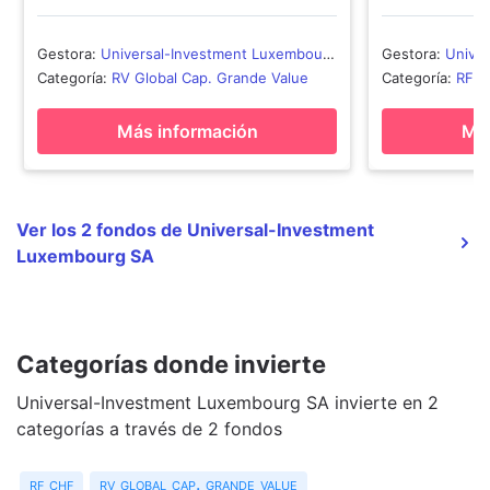
Gestora
:
Universal-Investment Luxembourg
Gestora
:
Unive
SA
SA
Categoría
:
RV Global Cap. Grande Value
Categoría
:
RF 
Más información
Más
Ver los 2 fondos de Universal-Investment
Luxembourg SA
Categorías donde invierte
Universal-Investment Luxembourg SA invierte en 2
categorías a través de 2 fondos
rf chf
rv global cap. grande value