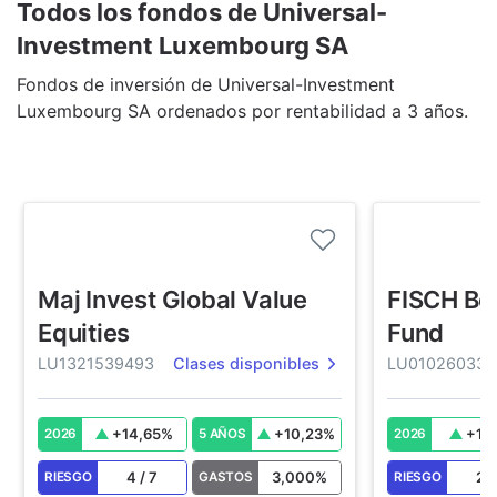
Todos los fondos de Universal-
Investment Luxembourg SA
Fondos de inversión de Universal-Investment
Luxembourg SA ordenados por rentabilidad a 3 años.
Maj Invest Global Value
FISCH Bo
Equities
Fund
LU1321539493
Clases disponibles
LU010260337
+
14,65
%
+
10,23
%
+
1,
2026
5 AÑOS
2026
4
/
7
3,000
%
2
RIESGO
GASTOS
RIESGO