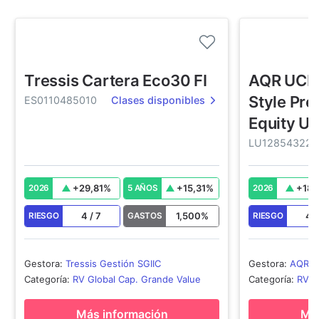
Tressis Cartera Eco30 FI
AQR UCIT
Style Pre
ES0110485010
Clases disponibles
Equity U
LU128543228
+
29,81
%
+
15,31
%
+
18,
2026
5 AÑOS
2026
4
/
7
1,500
%
4
RIESGO
GASTOS
RIESGO
Gestora
:
Tressis Gestión SGIIC
Gestora
:
AQR C
Categoría
:
RV Global Cap. Grande Value
Categoría
:
RV G
Más información
Más