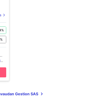
s
4
%
0
%
R
Gavaudan Gestion SAS