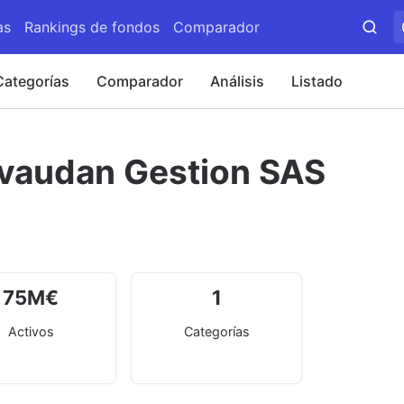
as
Rankings de fondos
Comparador
Categorías
Comparador
Análisis
Listado
vaudan Gestion SAS
75
M
€
1
Activos
Categorías