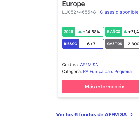
Europe
LU0524465548
Clases disponible
+
14,68
%
+
21,
2026
5 AÑOS
6
/
7
2,30
RIESGO
GASTOS
Gestora
:
AFFM SA
Categoría
:
RV Europa Cap. Pequeña
Más información
Ver los 6 fondos de AFFM SA