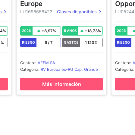
Europe
Oppor
s
LU1696658423
Clases disponibles
LU05244
44
%
+
8,97
%
+
18,73
%
2026
5 AÑOS
2026
0
%
6
/
7
1,120
%
RIESGO
GASTOS
RIESGO
Gestora
:
AFFM SA
Gestora
:
Categoría
:
RV Europa ex-RU Cap. Grande
Categoría
Más información