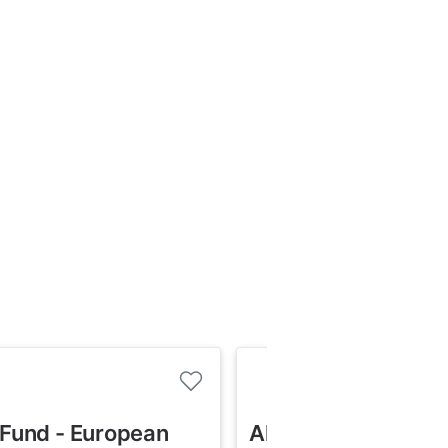
 Fund - European
Alken Fund - Globa