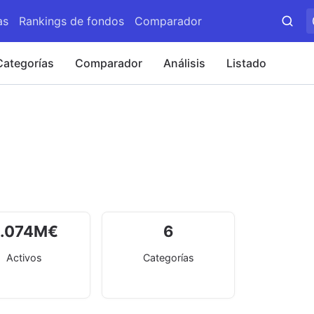
as
Rankings de fondos
Comparador
Categorías
Comparador
Análisis
Listado
.074
M
€
6
Activos
Categorías