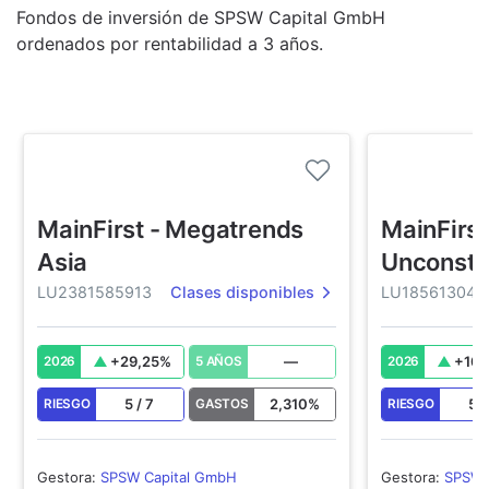
Fondos de inversión de SPSW Capital GmbH
ordenados por rentabilidad a 3 años.
MainFirst - Megatrends
MainFirst
Asia
Unconstr
LU2381585913
Clases disponibles
LU185613046
+
29,25
%
—
+
10,
2026
5 AÑOS
2026
5
/
7
2,310
%
5
RIESGO
GASTOS
RIESGO
Gestora
:
SPSW Capital GmbH
Gestora
:
SPSW 