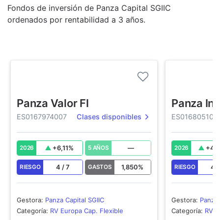
Fondos de inversión de Panza Capital SGIIC
ordenados por rentabilidad a 3 años.
Panza Valor FI
Panza Inv
ES0167974007
Clases disponibles
ES016805100
+
6,11
%
—
+
4,
2026
5 AÑOS
2026
4
/
7
1,850
%
4
RIESGO
GASTOS
RIESGO
Gestora
:
Panza Capital SGIIC
Gestora
:
Panza 
Categoría
:
RV Europa Cap. Flexible
Categoría
:
RV E