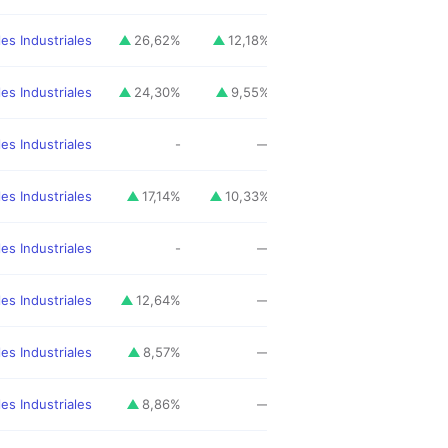
es Industriales
26,62
%
12,18
%
19,76
%
es Industriales
24,30
%
9,55
%
18,11
%
es Industriales
-
—
15,22
%
es Industriales
17,14
%
10,33
%
15,17
%
es Industriales
-
—
14,26
%
es Industriales
12,64
%
—
12,87
%
es Industriales
8,57
%
—
12,20
%
es Industriales
8,86
%
—
9,49
%