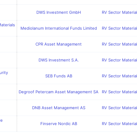
DWS Investment GmbH
RV Sector Material
aterials
Mediolanum International Funds Limited
RV Sector Material
CPR Asset Management
RV Sector Material
DWS Investment S.A.
RV Sector Material
rity
SEB Funds AB
RV Sector Material
Degroof Petercam Asset Management SA
RV Sector Material
DNB Asset Management AS
RV Sector Material
ve
Finserve Nordic AB
RV Sector Material