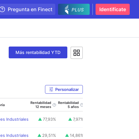
Pregunta en Finect
Identifícate
Más rentabilidad YTD
Personalizar
Rentabilidad
Rentabilidad
Rentabilidad
ría
Distri
12 meses
5 años
Año actual
es Industriales
77,93
%
7,97
%
45,53
%
es Industriales
29,51
%
14,86
%
23,21
%