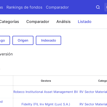
as
Rankings de fondos
Comparador
Categorías
Comparador
Análisis
Listado
sgo
Origen
Indexado
versión
Gestora
Catego
Robeco Institutional Asset Management BV
RV Sector Material
nd
Fidelity (FIL Inv Mgmt (Lux) S.A.)
RV Sector Material