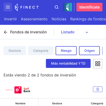
Identifícate
Invertir
Asesoramiento
Noticias
Rankings de fondos
Fondos de inversión
Gestora
Categoría
Riesgo
Origen
Más rentabilidad YTD
Estás viendo
2
de
2
fondos de inversión
Nombre
Gestora
Categoría