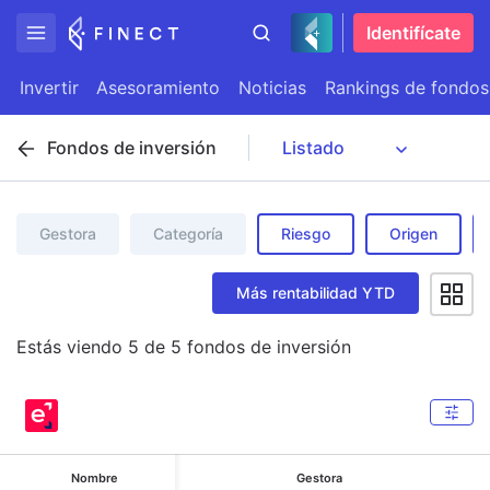
Identifícate
Invertir
Asesoramiento
Noticias
Rankings de fondos
Fondos de inversión
Gestora
Categoría
Riesgo
Origen
Más rentabilidad YTD
Estás viendo
5
de
5
fondos de inversión
Nombre
Gestora