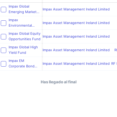
Impax Global
Impax Asset Management Ireland Limited
Emerging Markets
Opportunities Fund
Impax
Impax Asset Management Ireland Limited
Environmental
Leaders Fund
Impax Global Equity
Impax Asset Management Ireland Limited
Opportunities Fund
Impax Global High
Impax Asset Management Ireland Limited
R
Yield Fund
Impax EM
Impax Asset Management Ireland Limited
RF 
Corporate Bond
Fund
Has llegado al final