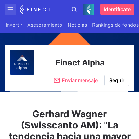
Identifícate
Invertir
Asesoramiento
Noticias
Rankings de fondos
Finect Alpha
Enviar mensaje
Seguir
Gerhard Wagner
(Swisscanto AM): "La
tendencia hacia una mayor