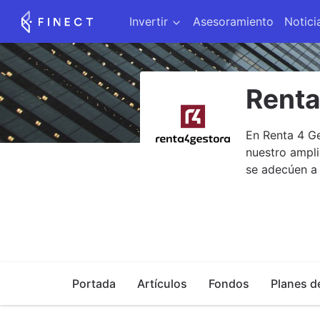
Invertir
Asesoramiento
Notici
Renta
En Renta 4 Ge
nuestro ampli
se adecúen a 
Portada
Artículos
Fondos
Planes d