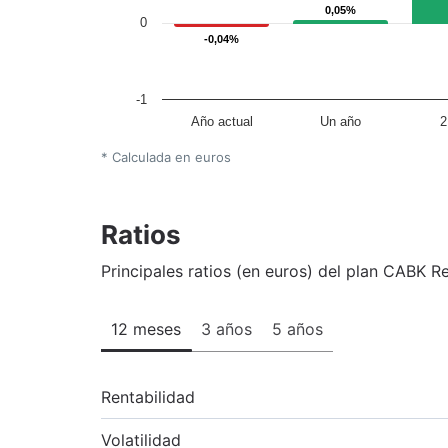
0,05%
0,05%
0
-0,04%
-0,04%
-1
Año actual
Un año
2
* Calculada en euros
Ratios
Principales ratios (en euros) del plan CABK Re
12 meses
3 años
5 años
Rentabilidad
Volatilidad