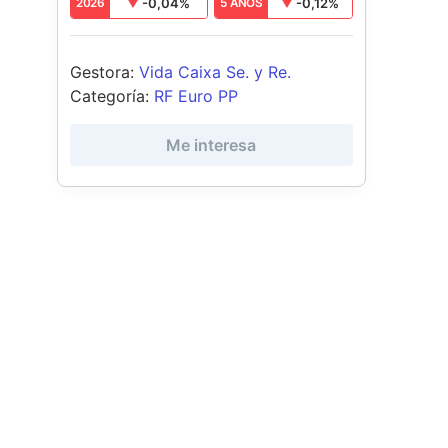
-0,04
%
-0,12
%
2026
5 AÑOS
Gestora
:
Vida Caixa Se. y Re.
Categoría
:
RF Euro PP
Me interesa