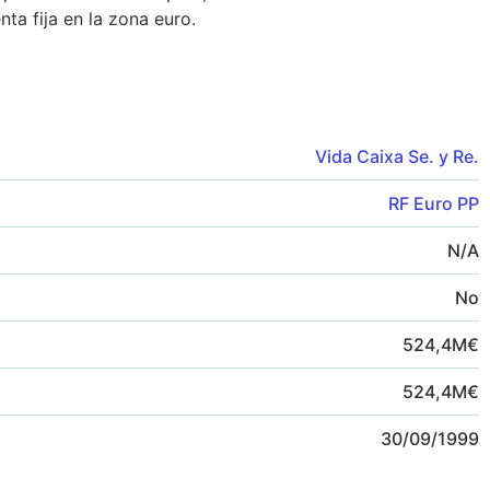
nta fija en la zona euro.
Vida Caixa Se. y Re.
RF Euro PP
N/A
No
524,4
M
€
524,4
M
€
30/09/1999