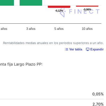
-0,06%
-0,06%
-0,12%
-0,12%
 años
3 años
5 años
10 años
Rentabilidades medias anuales en los periodos superiores a un año.
Ver tabla
Expandir
nta fija Largo Plazo PP:
0,05
%
2,70
%