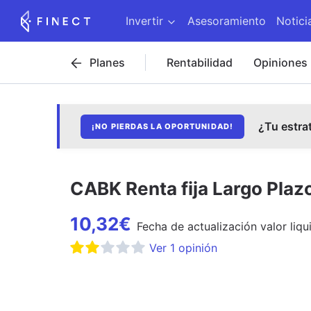
Invertir
Asesoramiento
Notici
Planes
Rentabilidad
Opiniones
¿Tu estra
¡NO PIERDAS LA OPORTUNIDAD!
CABK Renta fija Largo Plaz
10,32
€
Fecha de
actualización
valor liqu
Ver
1
opinión