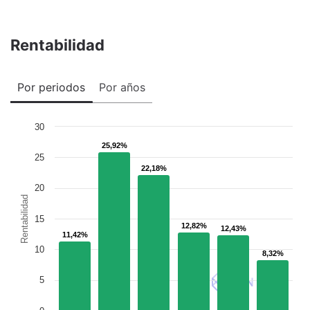
Rentabilidad
Por periodos
Por años
30
25,92%
25,92%
25
22,18%
22,18%
20
Rentabilidad
15
12,82%
12,82%
12,43%
12,43%
11,42%
11,42%
10
8,32%
8,32%
5