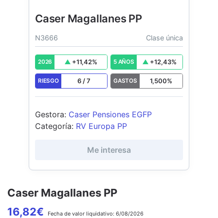
Caser Magallanes PP
N3666
Clase única
+
11,42
%
+
12,43
%
2026
5 AÑOS
6
/
7
1,500
%
RIESGO
GASTOS
Gestora
:
Caser Pensiones EGFP
Categoría
:
RV Europa PP
Me interesa
Caser Magallanes PP
16,82
€
Fecha de
valor liquidativo:
6/08/2026