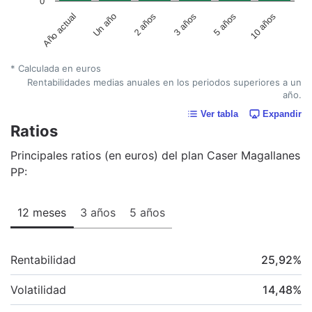
0
Un año
5 años
2 años
10 años
Año actual
3 años
* Calculada en euros
Rentabilidades medias anuales en los periodos superiores a un
año.
Ver tabla
Expandir
Ratios
Principales ratios (en euros) del plan Caser Magallanes
PP:
12 meses
3 años
5 años
Rentabilidad
25,92
%
Volatilidad
14,48
%