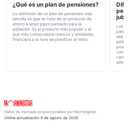
¿Qué es un plan de pensiones?
Dife
pens
La definición de un plan de pensiones más
jubi
sencilla es que se trata de un producto de
ahorro a largo plazo pensado para la
Los p
jubilación. Es el producto más popular y el
para t
que más comercializan bancos y entidades
sea fá
financiera a la hora de planificar el retiro.
jubila
produc
compl
caract
difere
Datos de mercado proporcionados por Morningstar.
Última actualización
6 de agosto de 2026