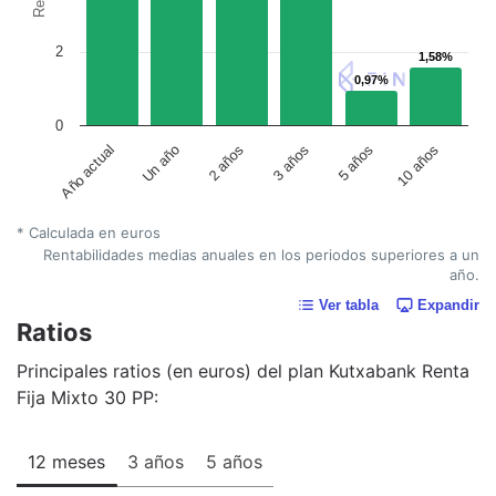
2
1,58%
1,58%
0,97%
0,97%
0
Año actual
Un año
2 años
3 años
5 años
10 años
* Calculada en euros
Rentabilidades medias anuales en los periodos superiores a un
año.
Ver tabla
Expandir
Ratios
Principales ratios (en euros) del plan Kutxabank Renta
Fija Mixto 30 PP:
12 meses
3 años
5 años