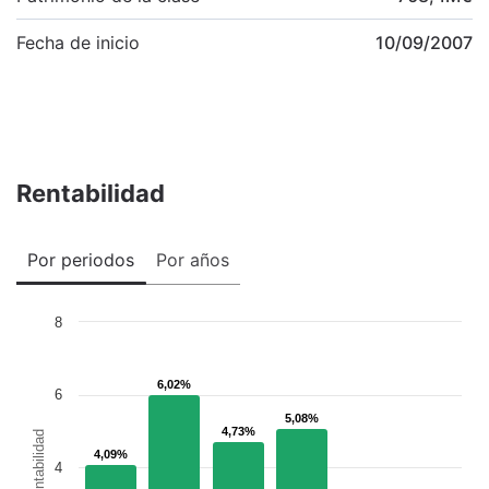
Fecha de inicio
10/09/2007
Rentabilidad
Por periodos
Por años
8
6,02%
6,02%
6
5,08%
5,08%
4,73%
4,73%
Rentabilidad
4,09%
4,09%
4