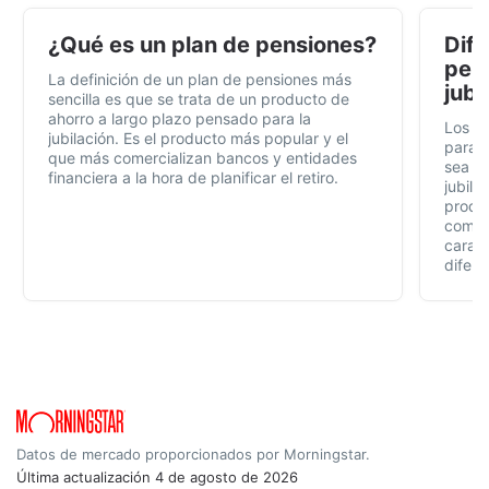
¿Qué es un plan de pensiones?
Dife
pens
La definición de un plan de pensiones más
jubi
sencilla es que se trata de un producto de
ahorro a largo plazo pensado para la
Los p
jubilación. Es el producto más popular y el
para t
que más comercializan bancos y entidades
sea fá
financiera a la hora de planificar el retiro.
jubila
produc
compl
caract
difere
Datos de mercado proporcionados por Morningstar.
Última actualización
4 de agosto de 2026