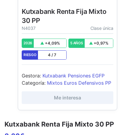
Kutxabank Renta Fija Mixto
30 PP
N4037
Clase única
+
4,09
%
+
0,97
%
2026
5 AÑOS
4
/
7
RIESGO
Gestora
:
Kutxabank Pensiones EGFP
Categoría
:
Mixtos Euros Defensivos PP
Me interesa
Kutxabank Renta Fija Mixto 30 PP