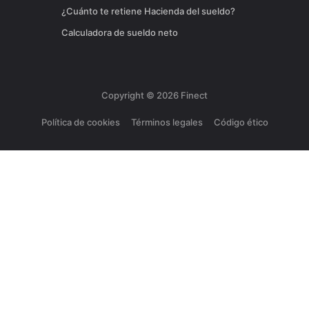
¿Cuánto te retiene Hacienda del sueldo?
Calculadora de sueldo neto
Copyright ©
2026
Finect
Política de cookies
Términos legales
Código ético