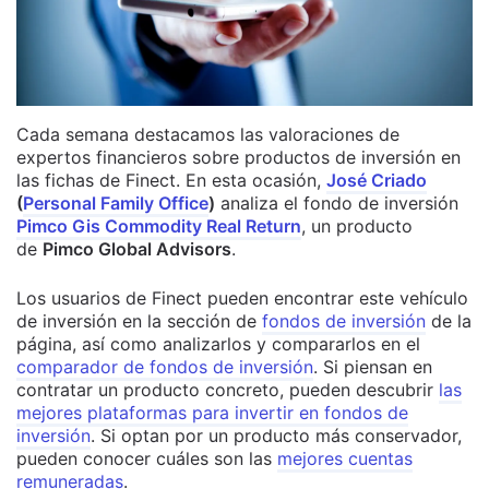
Cada semana destacamos las valoraciones de
expertos financieros sobre productos de inversión en
las fichas de Finect. En esta ocasión,
José Criado
(
Personal Family Office
)
analiza el fondo de inversión
Pimco Gis Commodity Real Return
, un producto
de
Pimco Global Advisors
.
Los usuarios de Finect pueden encontrar este vehículo
de inversión en la sección de
fondos de inversión
de la
página, así como analizarlos y compararlos en el
comparador de fondos de inversión
. Si piensan en
contratar un producto concreto, pueden descubrir
las
mejores plataformas para invertir en fondos de
inversión
. Si optan por un producto más conservador,
pueden conocer cuáles son las
mejores cuentas
remuneradas
.