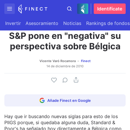
Identifícate
Invertir
Asesoramiento
Noticias
Rankings de fondos
S&P pone en "negativa" su
perspectiva sobre Bélgica
Vicente Varó Rocamora
Finect
14 de diciembre de 2010
Añade Finect en Google
Hay que ir buscando nuevas siglas para esto de los
PIIGS porque, si quedaba alguna duda, Standard &
Poor's ha señalado hoy directamente a Bélgica como